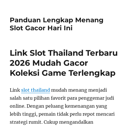
Panduan Lengkap Menang
Slot Gacor Hari Ini
Link Slot Thailand Terbaru
2026 Mudah Gacor
Koleksi Game Terlengkap
Link
slot thailand
mudah menang menjadi
salah satu pilihan favorit para penggemar judi
online. Dengan peluang kemenangan yang
lebih tinggi, pemain tidak perlu repot mencari
strategi rumit. Cukup mengandalkan