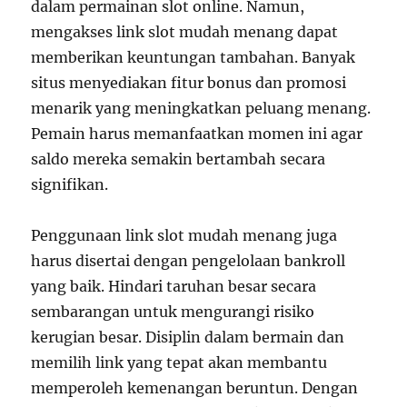
dalam permainan slot online. Namun,
mengakses link slot mudah menang dapat
memberikan keuntungan tambahan. Banyak
situs menyediakan fitur bonus dan promosi
menarik yang meningkatkan peluang menang.
Pemain harus memanfaatkan momen ini agar
saldo mereka semakin bertambah secara
signifikan.
Penggunaan link slot mudah menang juga
harus disertai dengan pengelolaan bankroll
yang baik. Hindari taruhan besar secara
sembarangan untuk mengurangi risiko
kerugian besar. Disiplin dalam bermain dan
memilih link yang tepat akan membantu
memperoleh kemenangan beruntun. Dengan