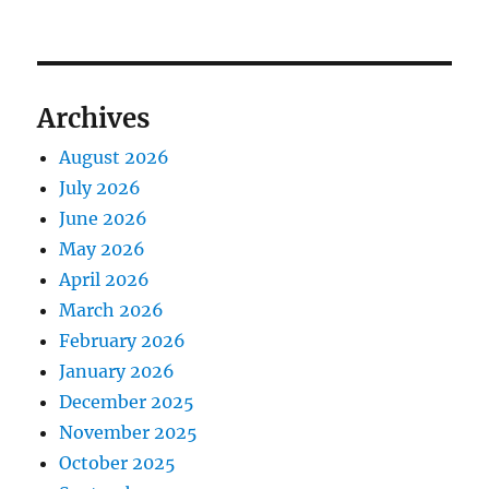
Archives
August 2026
July 2026
June 2026
May 2026
April 2026
March 2026
February 2026
January 2026
December 2025
November 2025
October 2025