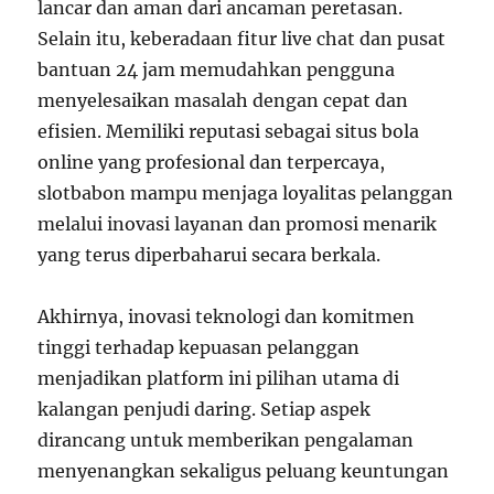
lancar dan aman dari ancaman peretasan.
Selain itu, keberadaan fitur live chat dan pusat
bantuan 24 jam memudahkan pengguna
menyelesaikan masalah dengan cepat dan
efisien. Memiliki reputasi sebagai situs bola
online yang profesional dan terpercaya,
slotbabon mampu menjaga loyalitas pelanggan
melalui inovasi layanan dan promosi menarik
yang terus diperbaharui secara berkala.
Akhirnya, inovasi teknologi dan komitmen
tinggi terhadap kepuasan pelanggan
menjadikan platform ini pilihan utama di
kalangan penjudi daring. Setiap aspek
dirancang untuk memberikan pengalaman
menyenangkan sekaligus peluang keuntungan