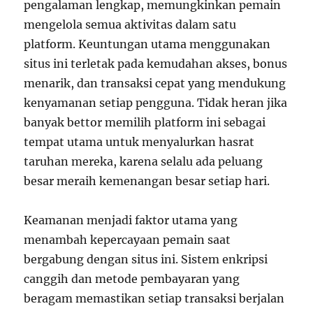
pengalaman lengkap, memungkinkan pemain
mengelola semua aktivitas dalam satu
platform. Keuntungan utama menggunakan
situs ini terletak pada kemudahan akses, bonus
menarik, dan transaksi cepat yang mendukung
kenyamanan setiap pengguna. Tidak heran jika
banyak bettor memilih platform ini sebagai
tempat utama untuk menyalurkan hasrat
taruhan mereka, karena selalu ada peluang
besar meraih kemenangan besar setiap hari.
Keamanan menjadi faktor utama yang
menambah kepercayaan pemain saat
bergabung dengan situs ini. Sistem enkripsi
canggih dan metode pembayaran yang
beragam memastikan setiap transaksi berjalan