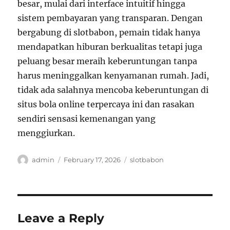
besar, mulai dari interface intuitif hingga
sistem pembayaran yang transparan. Dengan
bergabung di slotbabon, pemain tidak hanya
mendapatkan hiburan berkualitas tetapi juga
peluang besar meraih keberuntungan tanpa
harus meninggalkan kenyamanan rumah. Jadi,
tidak ada salahnya mencoba keberuntungan di
situs bola online terpercaya ini dan rasakan
sendiri sensasi kemenangan yang
menggiurkan.
Author
Posted
Tags
admin
February 17, 2026
slotbabon
on
Leave a Reply