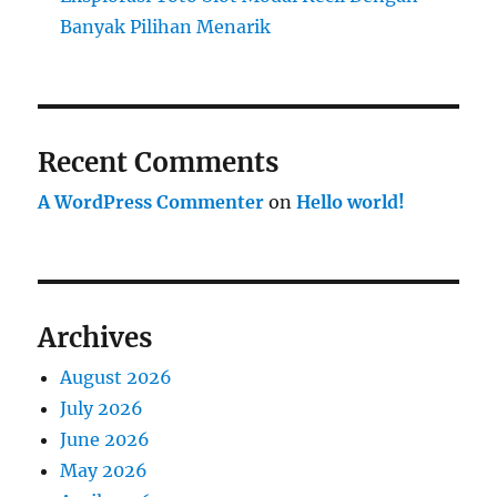
Banyak Pilihan Menarik
Recent Comments
A WordPress Commenter
on
Hello world!
Archives
August 2026
July 2026
June 2026
May 2026