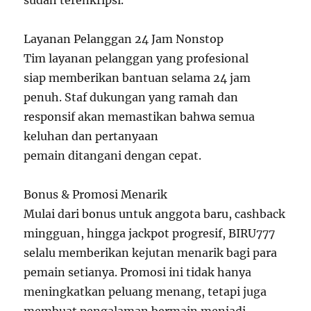
sudah terenkripsi.
Layanan Pelanggan 24 Jam Nonstop
Tim layanan pelanggan yang profesional
siap memberikan bantuan selama 24 jam
penuh. Staf dukungan yang ramah dan
responsif akan memastikan bahwa semua
keluhan dan pertanyaan
pemain ditangani dengan cepat.
Bonus & Promosi Menarik
Mulai dari bonus untuk anggota baru, cashback
mingguan, hingga jackpot progresif, BIRU777
selalu memberikan kejutan menarik bagi para
pemain setianya. Promosi ini tidak hanya
meningkatkan peluang menang, tetapi juga