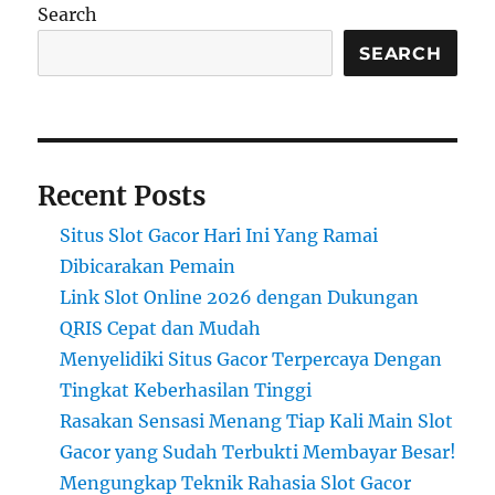
Search
SEARCH
Recent Posts
Situs Slot Gacor Hari Ini Yang Ramai
Dibicarakan Pemain
Link Slot Online 2026 dengan Dukungan
QRIS Cepat dan Mudah
Menyelidiki Situs Gacor Terpercaya Dengan
Tingkat Keberhasilan Tinggi
Rasakan Sensasi Menang Tiap Kali Main Slot
Gacor yang Sudah Terbukti Membayar Besar!
Mengungkap Teknik Rahasia Slot Gacor