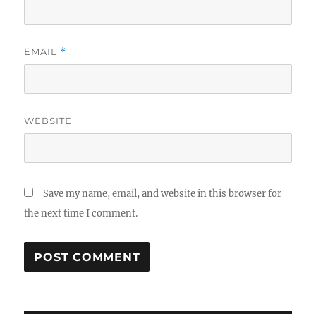
EMAIL
*
WEBSITE
Save my name, email, and website in this browser for
the next time I comment.