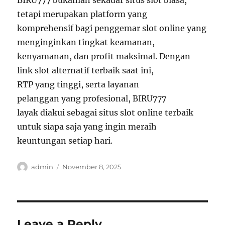
BIRU777 bukanlah sekadar situs slot biasa,
tetapi merupakan platform yang
komprehensif bagi penggemar slot online yang
menginginkan tingkat keamanan,
kenyamanan, dan profit maksimal. Dengan
link slot alternatif terbaik saat ini,
RTP yang tinggi, serta layanan
pelanggan yang profesional, BIRU777
layak diakui sebagai situs slot online terbaik
untuk siapa saja yang ingin meraih
keuntungan setiap hari.
Author
Posted
admin
November 8, 2025
on
Leave a Reply