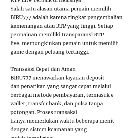
RTP Live Terbaik di Kelasnya
Salah satu alasan utama pemain memilih
BIRU777 adalah karena tingkat pengembalian
kemenangan atau RTP yang tinggi. Setiap
permainan memiliki transparansi RTP
live, memungkinkan pemain untuk memilih
game dengan peluang tertinggi.
Transaksi Cepat dan Aman
BIRU777 menawarkan layanan deposit
dan penarikan yang sangat cepat melalui
berbagai metode pembayaran, termasuk e-
wallet, transfer bank, dan pulsa tanpa
potongan. Proses transaksi
hanya memerlukan waktu beberapa menit
dengan sistem keamanan yang