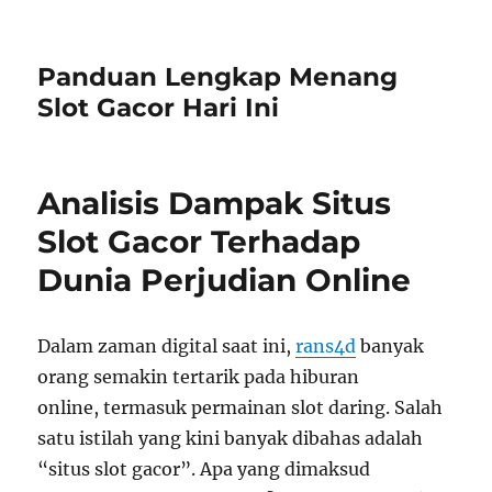
Panduan Lengkap Menang
Slot Gacor Hari Ini
Analisis Dampak Situs
Slot Gacor Terhadap
Dunia Perjudian Online
Dalam zaman digital saat ini,
rans4d
banyak
orang semakin tertarik pada hiburan
online, termasuk permainan slot daring. Salah
satu istilah yang kini banyak dibahas adalah
“situs slot gacor”. Apa yang dimaksud