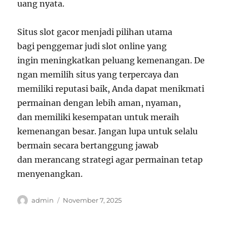
uang nyata.
Situs slot gacor menjadi pilihan utama
bagi penggemar judi slot online yang
ingin meningkatkan peluang kemenangan. De
ngan memilih situs yang terpercaya dan
memiliki reputasi baik, Anda dapat menikmati
permainan dengan lebih aman, nyaman,
dan memiliki kesempatan untuk meraih
kemenangan besar. Jangan lupa untuk selalu
bermain secara bertanggung jawab
dan merancang strategi agar permainan tetap
menyenangkan.
Author
Posted
admin
November 7, 2025
on