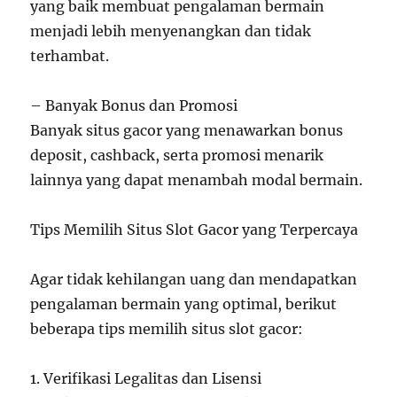
yang baik membuat pengalaman bermain
menjadi lebih menyenangkan dan tidak
terhambat.
– Banyak Bonus dan Promosi
Banyak situs gacor yang menawarkan bonus
deposit, cashback, serta promosi menarik
lainnya yang dapat menambah modal bermain.
Tips Memilih Situs Slot Gacor yang Terpercaya
Agar tidak kehilangan uang dan mendapatkan
pengalaman bermain yang optimal, berikut
beberapa tips memilih situs slot gacor:
1. Verifikasi Legalitas dan Lisensi