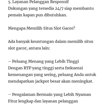
5. Layanan Pelanggan Responsif
Dukungan yang tersedia 24/7 siap membantu
pemain kapan pun dibutuhkan.
Mengapa Memilih Situs Slot Gacor?
Ada banyak keuntungan dalam memilih situs
slot gacor, antara lain:
– Peluang Menang yang Lebih Tinggi
Dengan RTP yang tinggi serta frekuensi
kemenangan yang sering, peluang Anda untuk
mendapatkan jackpot besar akan meningkat.
– Pengalaman Bermain yang Lebih Nyaman
Fitur lengkap dan layanan pelanggan