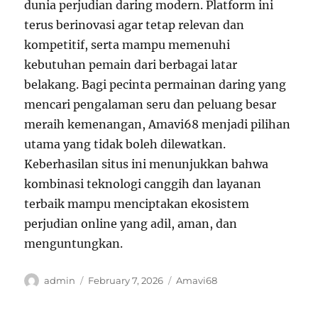
dunia perjudian daring modern. Platform ini
terus berinovasi agar tetap relevan dan
kompetitif, serta mampu memenuhi
kebutuhan pemain dari berbagai latar
belakang. Bagi pecinta permainan daring yang
mencari pengalaman seru dan peluang besar
meraih kemenangan, Amavi68 menjadi pilihan
utama yang tidak boleh dilewatkan.
Keberhasilan situs ini menunjukkan bahwa
kombinasi teknologi canggih dan layanan
terbaik mampu menciptakan ekosistem
perjudian online yang adil, aman, dan
menguntungkan.
Author
Posted
Tags
admin
February 7, 2026
Amavi68
on