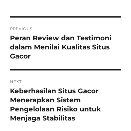
Post
PREVIOUS
navigation
Peran Review dan Testimoni
Previous
post:
dalam Menilai Kualitas Situs
Gacor
NEXT
Keberhasilan Situs Gacor
Next
post:
Menerapkan Sistem
Pengelolaan Risiko untuk
Menjaga Stabilitas