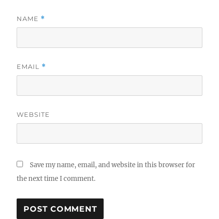
NAME
*
EMAIL
*
WEBSITE
Save my name, email, and website in this browser for
the next time I comment.