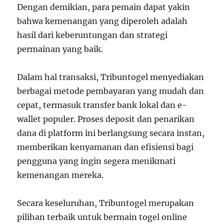
Dengan demikian, para pemain dapat yakin
bahwa kemenangan yang diperoleh adalah
hasil dari keberuntungan dan strategi
permainan yang baik.
Dalam hal transaksi, Tribuntogel menyediakan
berbagai metode pembayaran yang mudah dan
cepat, termasuk transfer bank lokal dan e-
wallet populer. Proses deposit dan penarikan
dana di platform ini berlangsung secara instan,
memberikan kenyamanan dan efisiensi bagi
pengguna yang ingin segera menikmati
kemenangan mereka.
Secara keseluruhan, Tribuntogel merupakan
pilihan terbaik untuk bermain togel online