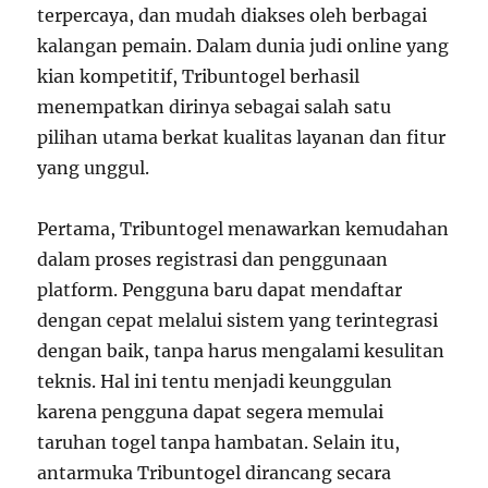
terpercaya, dan mudah diakses oleh berbagai
kalangan pemain. Dalam dunia judi online yang
kian kompetitif, Tribuntogel berhasil
menempatkan dirinya sebagai salah satu
pilihan utama berkat kualitas layanan dan fitur
yang unggul.
Pertama, Tribuntogel menawarkan kemudahan
dalam proses registrasi dan penggunaan
platform. Pengguna baru dapat mendaftar
dengan cepat melalui sistem yang terintegrasi
dengan baik, tanpa harus mengalami kesulitan
teknis. Hal ini tentu menjadi keunggulan
karena pengguna dapat segera memulai
taruhan togel tanpa hambatan. Selain itu,
antarmuka Tribuntogel dirancang secara