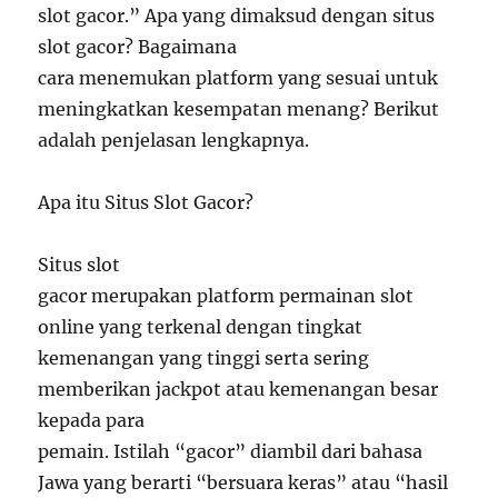
slot gacor.” Apa yang dimaksud dengan situs
slot gacor? Bagaimana
cara menemukan platform yang sesuai untuk
meningkatkan kesempatan menang? Berikut
adalah penjelasan lengkapnya.
Apa itu Situs Slot Gacor?
Situs slot
gacor merupakan platform permainan slot
online yang terkenal dengan tingkat
kemenangan yang tinggi serta sering
memberikan jackpot atau kemenangan besar
kepada para
pemain. Istilah “gacor” diambil dari bahasa
Jawa yang berarti “bersuara keras” atau “hasil