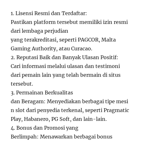
1. Lisensi Resmi dan Terdaftar:
Pastikan platform tersebut memiliki izin resmi
dari lembaga perjudian
yang terakreditasi, seperti PAGCOR, Malta
Gaming Authority, atau Curacao.
2. Reputasi Baik dan Banyak Ulasan Positif:
Cari informasi melalui ulasan dan testimoni
dari pemain lain yang telah bermain di situs
tersebut.
3. Permainan Berkualitas
dan Beragam: Menyediakan berbagai tipe mesi
n slot dari penyedia terkenal, seperti Pragmatic
Play, Habanero, PG Soft, dan lain-lain.
4. Bonus dan Promosi yang
Berlimpah: Menawarkan berbagai bonus