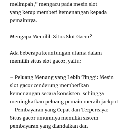
melimpah,” mengacu pada mesin slot
yang kerap memberi kemenangan kepada
pemainnya.
Mengapa Memilih Situs Slot Gacor?
Ada beberapa keuntungan utama dalam
memilih situs slot gacor, yaitu:
– Peluang Menang yang Lebih Tinggi: Mesin
slot gacor cenderung memberikan
kemenangan secara konsisten, sehingga
meningkatkan peluang pemain meraih jackpot.
– Pembayaran yang Cepat dan Terpercaya:
Situs gacor umumnya memiliki sistem
pembayaran yang diandalkan dan