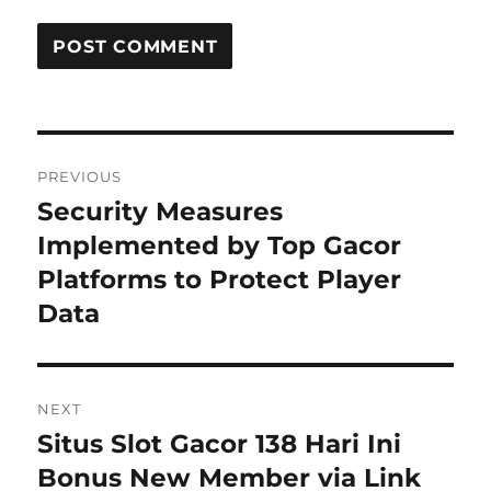
Post
PREVIOUS
navigation
Security Measures
Previous
post:
Implemented by Top Gacor
Platforms to Protect Player
Data
NEXT
Situs Slot Gacor 138 Hari Ini
Next
post:
Bonus New Member via Link