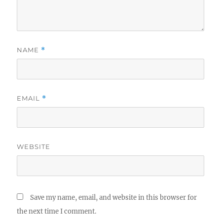
NAME
*
EMAIL
*
WEBSITE
Save my name, email, and website in this browser for
the next time I comment.