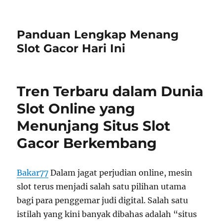
Panduan Lengkap Menang
Slot Gacor Hari Ini
Tren Terbaru dalam Dunia
Slot Online yang
Menunjang Situs Slot
Gacor Berkembang
Bakar77
Dalam jagat perjudian online, mesin
slot terus menjadi salah satu pilihan utama
bagi para penggemar judi digital. Salah satu
istilah yang kini banyak dibahas adalah “situs