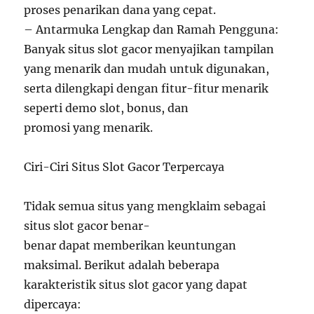
proses penarikan dana yang cepat.
– Antarmuka Lengkap dan Ramah Pengguna:
Banyak situs slot gacor menyajikan tampilan
yang menarik dan mudah untuk digunakan,
serta dilengkapi dengan fitur-fitur menarik
seperti demo slot, bonus, dan
promosi yang menarik.
Ciri-Ciri Situs Slot Gacor Terpercaya
Tidak semua situs yang mengklaim sebagai
situs slot gacor benar-
benar dapat memberikan keuntungan
maksimal. Berikut adalah beberapa
karakteristik situs slot gacor yang dapat
dipercaya: