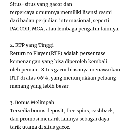
Situs-situs yang gacor dan
terpercaya umumnya memiliki lisensi resmi
dari badan perjudian internasional, seperti
PAGCOR, MGA, atau lembaga pengatur lainnya.
2. RTP yang Tinggi
Return to Player (RTP) adalah persentase
kemenangan yang bisa diperoleh kembali
oleh pemain. Situs gacor biasanya menawarkan
RTP di atas 96%, yang menunjukkan peluang
menang yang lebih besar.
3. Bonus Melimpah
Tersedia bonus deposit, free spins, cashback,
dan promosi menarik lainnya sebagai daya
tarik utama di situs gacor.