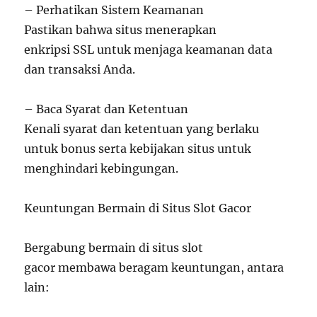
– Perhatikan Sistem Keamanan
Pastikan bahwa situs menerapkan
enkripsi SSL untuk menjaga keamanan data
dan transaksi Anda.
– Baca Syarat dan Ketentuan
Kenali syarat dan ketentuan yang berlaku
untuk bonus serta kebijakan situs untuk
menghindari kebingungan.
Keuntungan Bermain di Situs Slot Gacor
Bergabung bermain di situs slot
gacor membawa beragam keuntungan, antara
lain: