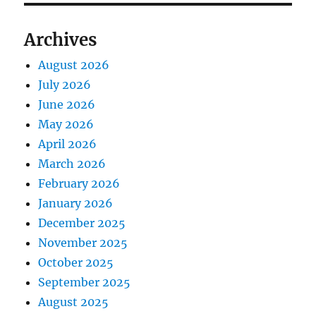
Archives
August 2026
July 2026
June 2026
May 2026
April 2026
March 2026
February 2026
January 2026
December 2025
November 2025
October 2025
September 2025
August 2025