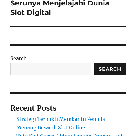
Serunya Menjelajahi Dunia
Next
post:
Slot Digital
Search
SEARCH
Recent Posts
Strategi Terbukti Membantu Pemula
Menang Besar di Slot Online