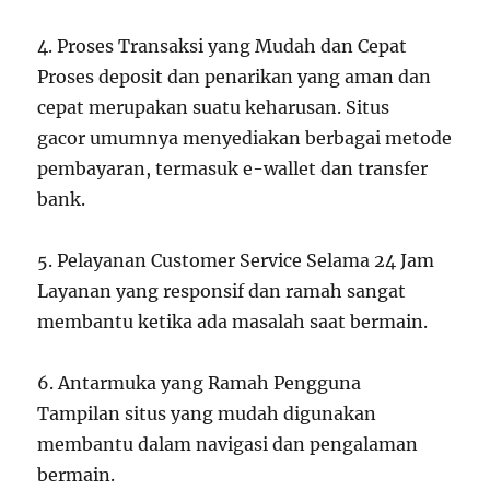
4. Proses Transaksi yang Mudah dan Cepat
Proses deposit dan penarikan yang aman dan
cepat merupakan suatu keharusan. Situs
gacor umumnya menyediakan berbagai metode
pembayaran, termasuk e-wallet dan transfer
bank.
5. Pelayanan Customer Service Selama 24 Jam
Layanan yang responsif dan ramah sangat
membantu ketika ada masalah saat bermain.
6. Antarmuka yang Ramah Pengguna
Tampilan situs yang mudah digunakan
membantu dalam navigasi dan pengalaman
bermain.