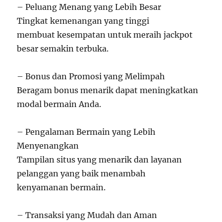
– Peluang Menang yang Lebih Besar
Tingkat kemenangan yang tinggi
membuat kesempatan untuk meraih jackpot
besar semakin terbuka.
– Bonus dan Promosi yang Melimpah
Beragam bonus menarik dapat meningkatkan
modal bermain Anda.
– Pengalaman Bermain yang Lebih
Menyenangkan
Tampilan situs yang menarik dan layanan
pelanggan yang baik menambah
kenyamanan bermain.
– Transaksi yang Mudah dan Aman