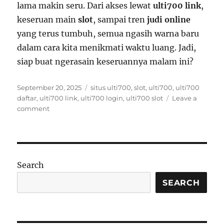
lama makin seru. Dari akses lewat
ulti700 link
,
keseruan main
slot
, sampai tren
judi online
yang terus tumbuh, semua ngasih warna baru
dalam cara kita menikmati waktu luang. Jadi,
siap buat ngerasain keseruannya malam ini?
Posted
Tags
September 20, 2025
situs ulti700
,
slot
,
ulti700
,
ulti700
on
daftar
,
ulti700 link
,
ulti700 login
,
ulti700 slot
Leave a
on
comment
Sensasi
Hiburan
Digital
yang
Selalu
Search
Bikin
Penasaran
SEARCH