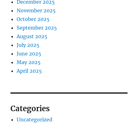
December 2025
November 2025
October 2025
September 2025
August 2025
July 2025
June 2025
May 2025
April 2025
Categories
Uncategorized