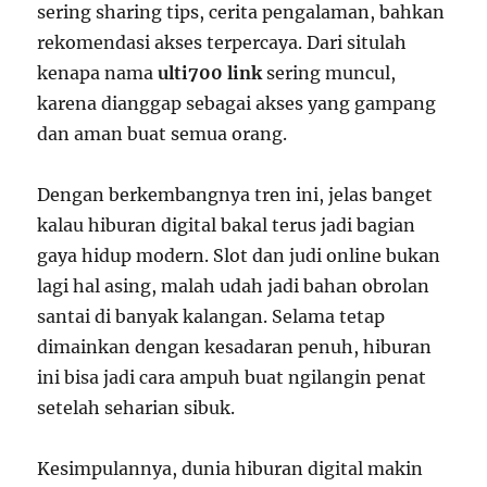
sering sharing tips, cerita pengalaman, bahkan
rekomendasi akses terpercaya. Dari situlah
kenapa nama
ulti700 link
sering muncul,
karena dianggap sebagai akses yang gampang
dan aman buat semua orang.
Dengan berkembangnya tren ini, jelas banget
kalau hiburan digital bakal terus jadi bagian
gaya hidup modern. Slot dan judi online bukan
lagi hal asing, malah udah jadi bahan obrolan
santai di banyak kalangan. Selama tetap
dimainkan dengan kesadaran penuh, hiburan
ini bisa jadi cara ampuh buat ngilangin penat
setelah seharian sibuk.
Kesimpulannya, dunia hiburan digital makin