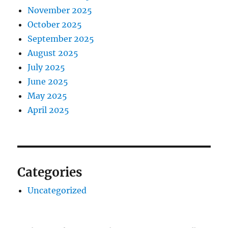
November 2025
October 2025
September 2025
August 2025
July 2025
June 2025
May 2025
April 2025
Categories
Uncategorized