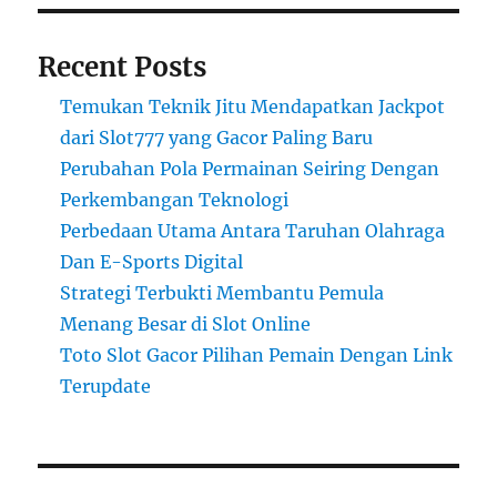
Gacor
Recent Posts
Temukan Teknik Jitu Mendapatkan Jackpot
dari Slot777 yang Gacor Paling Baru
Perubahan Pola Permainan Seiring Dengan
Perkembangan Teknologi
Perbedaan Utama Antara Taruhan Olahraga
Dan E-Sports Digital
Strategi Terbukti Membantu Pemula
Menang Besar di Slot Online
Toto Slot Gacor Pilihan Pemain Dengan Link
Terupdate