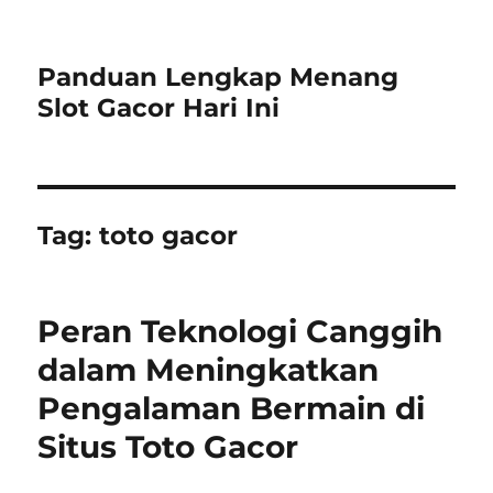
Panduan Lengkap Menang
Slot Gacor Hari Ini
Tag:
toto gacor
Peran Teknologi Canggih
dalam Meningkatkan
Pengalaman Bermain di
Situs Toto Gacor