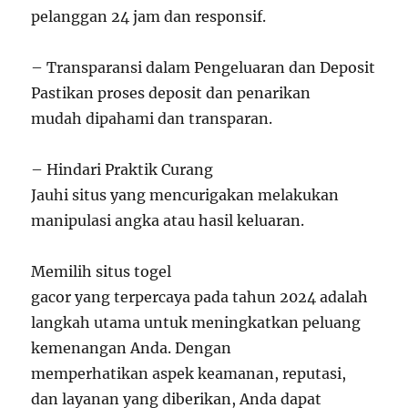
pelanggan 24 jam dan responsif.
– Transparansi dalam Pengeluaran dan Deposit
Pastikan proses deposit dan penarikan
mudah dipahami dan transparan.
– Hindari Praktik Curang
Jauhi situs yang mencurigakan melakukan
manipulasi angka atau hasil keluaran.
Memilih situs togel
gacor yang terpercaya pada tahun 2024 adalah
langkah utama untuk meningkatkan peluang
kemenangan Anda. Dengan
memperhatikan aspek keamanan, reputasi,
dan layanan yang diberikan, Anda dapat