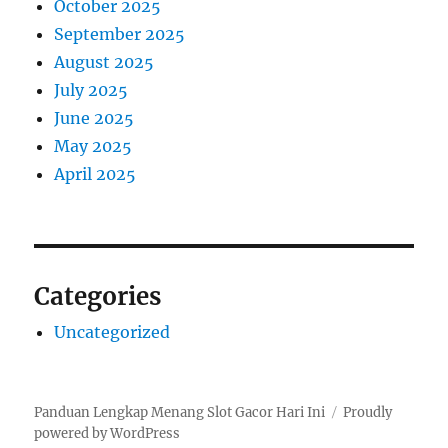
October 2025
September 2025
August 2025
July 2025
June 2025
May 2025
April 2025
Categories
Uncategorized
Panduan Lengkap Menang Slot Gacor Hari Ini
Proudly
powered by WordPress