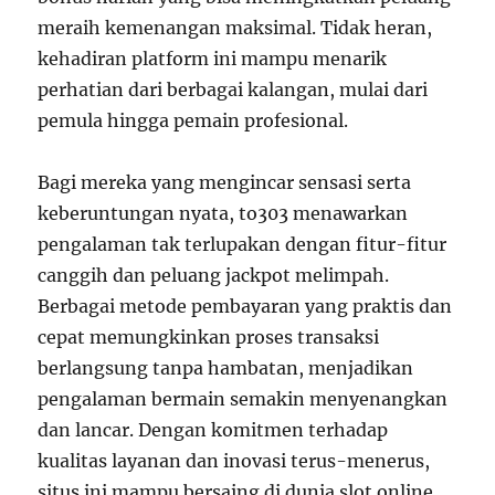
meraih kemenangan maksimal. Tidak heran,
kehadiran platform ini mampu menarik
perhatian dari berbagai kalangan, mulai dari
pemula hingga pemain profesional.
Bagi mereka yang mengincar sensasi serta
keberuntungan nyata, to303 menawarkan
pengalaman tak terlupakan dengan fitur-fitur
canggih dan peluang jackpot melimpah.
Berbagai metode pembayaran yang praktis dan
cepat memungkinkan proses transaksi
berlangsung tanpa hambatan, menjadikan
pengalaman bermain semakin menyenangkan
dan lancar. Dengan komitmen terhadap
kualitas layanan dan inovasi terus-menerus,
situs ini mampu bersaing di dunia slot online