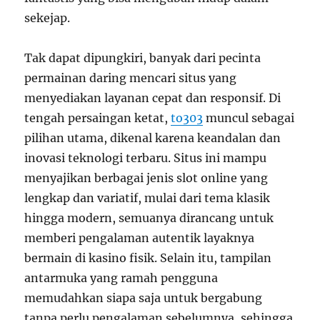
sekejap.
Tak dapat dipungkiri, banyak dari pecinta
permainan daring mencari situs yang
menyediakan layanan cepat dan responsif. Di
tengah persaingan ketat,
to303
muncul sebagai
pilihan utama, dikenal karena keandalan dan
inovasi teknologi terbaru. Situs ini mampu
menyajikan berbagai jenis slot online yang
lengkap dan variatif, mulai dari tema klasik
hingga modern, semuanya dirancang untuk
memberi pengalaman autentik layaknya
bermain di kasino fisik. Selain itu, tampilan
antarmuka yang ramah pengguna
memudahkan siapa saja untuk bergabung
tanpa perlu pengalaman sebelumnya, sehingga