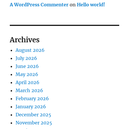
A WordPress Commenter
on
Hello world!
Archives
August 2026
July 2026
June 2026
May 2026
April 2026
March 2026
February 2026
January 2026
December 2025
November 2025