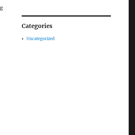
ng
Categories
Uncategorized