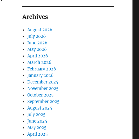
Archives
August 2026
July 2026
June 2026
May 2026
April 2026
March 2026
February 2026
January 2026
December 2025
November 2025
t
October 2025
September 2025
August 2025
July 2025
June 2025
May 2025
April 2025