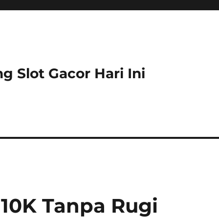
Slot Gacor Hari Ini
 10K Tanpa Rugi