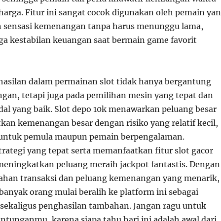
harga. Fitur ini sangat cocok digunakan oleh pemain ya
n sensasi kemenangan tanpa harus menunggu lama,
ga kestabilan keuangan saat bermain game favorit
hasilan dalam permainan slot tidak hanya bergantung
gan, tetapi juga pada pemilihan mesin yang tepat dan
al yang baik. Slot depo 10k menawarkan peluang besar
an kemenangan besar dengan risiko yang relatif kecil,
 untuk pemula maupun pemain berpengalaman.
ategi yang tepat serta memanfaatkan fitur slot gacor
meningkatkan peluang meraih jackpot fantastis. Dengan
ahan transaksi dan peluang kemenangan yang menarik,
 banyak orang mulai beralih ke platform ini sebagai
sekaligus penghasilan tambahan. Jangan ragu untuk
tunganmu, karena siapa tahu hari ini adalah awal dari