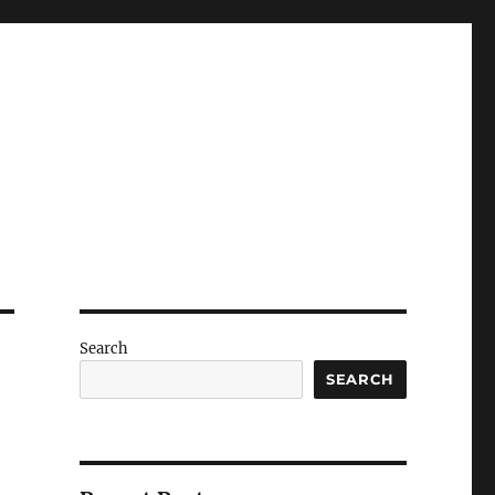
Search
SEARCH