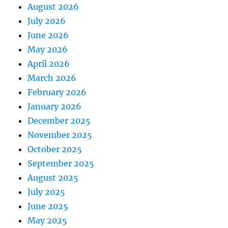
August 2026
July 2026
June 2026
May 2026
April 2026
March 2026
February 2026
January 2026
December 2025
November 2025
October 2025
September 2025
August 2025
July 2025
June 2025
May 2025