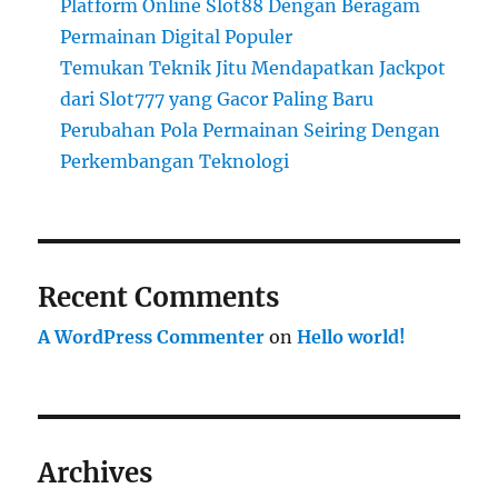
Platform Online Slot88 Dengan Beragam
Permainan Digital Populer
Temukan Teknik Jitu Mendapatkan Jackpot
dari Slot777 yang Gacor Paling Baru
Perubahan Pola Permainan Seiring Dengan
Perkembangan Teknologi
Recent Comments
A WordPress Commenter
on
Hello world!
Archives