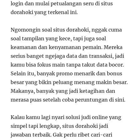
login dan mulai petualangan seru di situs
dorahoki yang terkenal ini.
Ngomongin soal situs dorahoki, nggak cuma
soal tampilan yang kece, tapi juga soal
keamanan dan kenyamanan pemain. Mereka
serius banget ngejaga data dan transaksi, jadi
kamu bisa fokus main tanpa takut data bocor.
Selain itu, banyak promo menarik dan bonus
besar yang bikin peluang menang makin besar.
Makanya, banyak yang jadi ketagihan dan
merasa puas setelah coba peruntungan di sini.
Kalau kamu lagi nyari solusi judi online yang
simpel tapi lengkap, situs dorahoki jadi
jawaban terbaik. Gak perlu ribet cari-cari