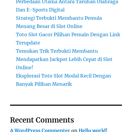
Perbedaan Utama Antara Taruhan Olahraga
Dan E-Sports Digital
Strategi Terbukti Membantu Pemula
Menang Besar di Slot Online
Toto Slot Gacor Pilihan Pemain Dengan Link
Terupdate
Temukan Trik Terbukti Membantu
Mendapatkan Jackpot Lebih Cepat di Slot
Online!
Eksplorasi Toto Slot Modal Kecil Dengan
Banyak Pilihan Menarik
Recent Comments
A WordPress Commenter
on
Hello world!