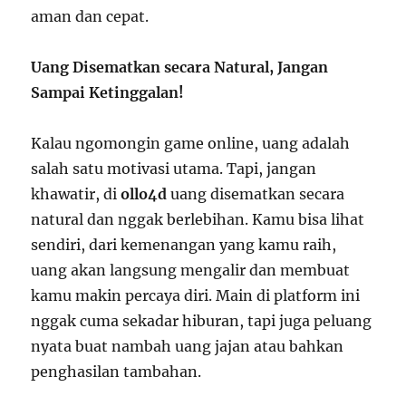
aman dan cepat.
Uang Disematkan secara Natural, Jangan
Sampai Ketinggalan!
Kalau ngomongin game online, uang adalah
salah satu motivasi utama. Tapi, jangan
khawatir, di
ollo4d
uang disematkan secara
natural dan nggak berlebihan. Kamu bisa lihat
sendiri, dari kemenangan yang kamu raih,
uang akan langsung mengalir dan membuat
kamu makin percaya diri. Main di platform ini
nggak cuma sekadar hiburan, tapi juga peluang
nyata buat nambah uang jajan atau bahkan
penghasilan tambahan.