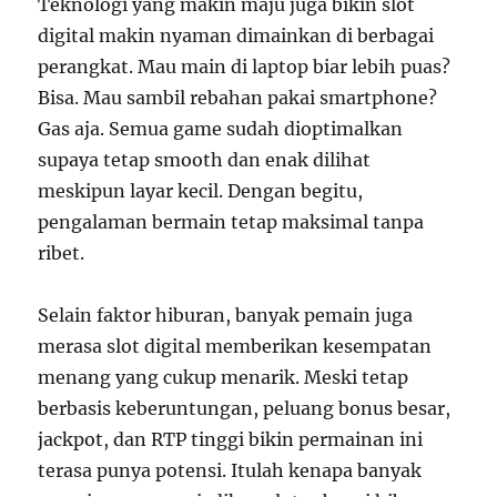
Teknologi yang makin maju juga bikin slot
digital makin nyaman dimainkan di berbagai
perangkat. Mau main di laptop biar lebih puas?
Bisa. Mau sambil rebahan pakai smartphone?
Gas aja. Semua game sudah dioptimalkan
supaya tetap smooth dan enak dilihat
meskipun layar kecil. Dengan begitu,
pengalaman bermain tetap maksimal tanpa
ribet.
Selain faktor hiburan, banyak pemain juga
merasa slot digital memberikan kesempatan
menang yang cukup menarik. Meski tetap
berbasis keberuntungan, peluang bonus besar,
jackpot, dan RTP tinggi bikin permainan ini
terasa punya potensi. Itulah kenapa banyak