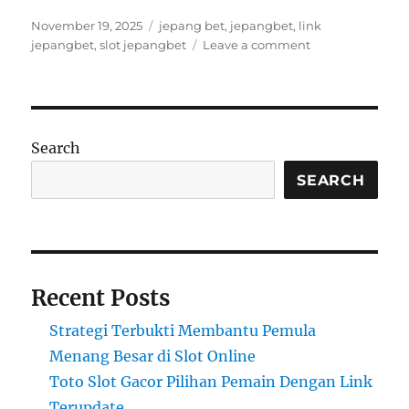
Posted
Tags
November 19, 2025
jepang bet
,
jepangbet
,
link
on
on
jepangbet
,
slot jepangbet
Leave a comment
Serunya
Menjelajahi
Dunia
Slot
Digital
Search
SEARCH
Recent Posts
Strategi Terbukti Membantu Pemula
Menang Besar di Slot Online
Toto Slot Gacor Pilihan Pemain Dengan Link
Terupdate