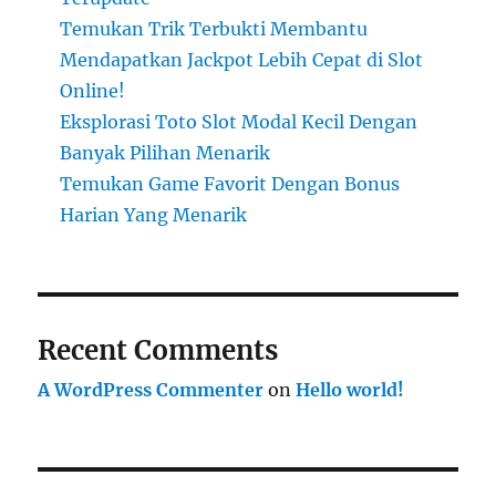
Temukan Trik Terbukti Membantu
Mendapatkan Jackpot Lebih Cepat di Slot
Online!
Eksplorasi Toto Slot Modal Kecil Dengan
Banyak Pilihan Menarik
Temukan Game Favorit Dengan Bonus
Harian Yang Menarik
Recent Comments
A WordPress Commenter
on
Hello world!