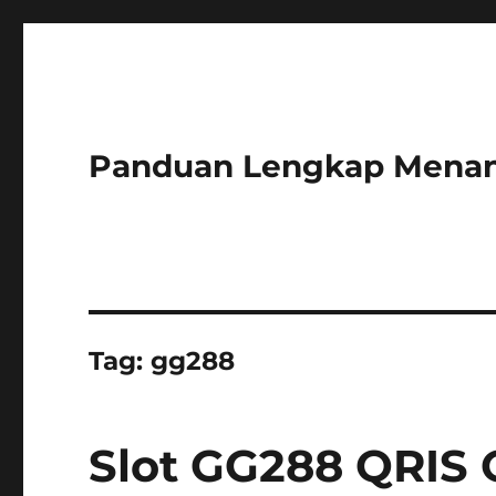
Panduan Lengkap Menang 
Tag:
gg288
Slot GG288 QRIS 