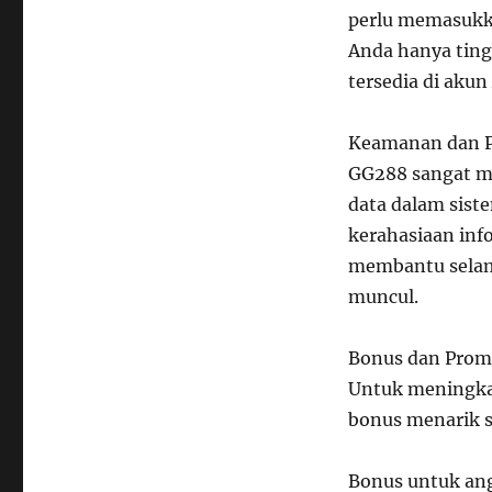
perlu memasukka
Anda hanya tin
tersedia di akun
Keamanan dan P
GG288 sangat m
data dalam sist
kerahasiaan inf
membantu selam
muncul.
Bonus dan Prom
Untuk meningka
bonus menarik s
Bonus untuk an