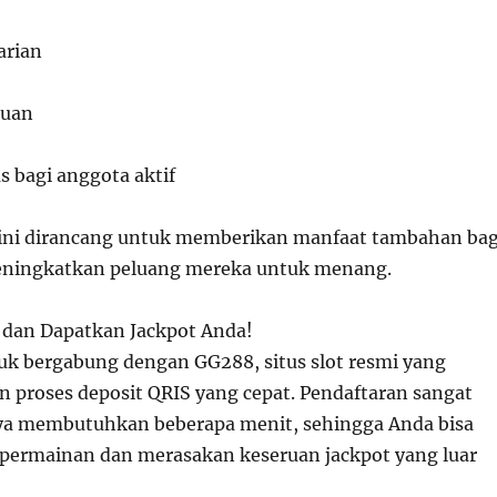
arian
guan
s bagi anggota aktif
ini dirancang untuk memberikan manfaat tambahan bag
eningkatkan peluang mereka untuk menang.
 dan Dapatkan Jackpot Anda!
uk bergabung dengan GG288, situs slot resmi yang
n proses deposit QRIS yang cepat. Pendaftaran sangat
a membutuhkan beberapa menit, sehingga Anda bisa
permainan dan merasakan keseruan jackpot yang luar