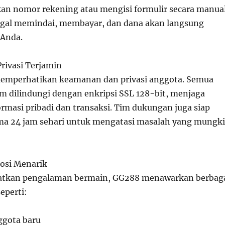
n nomor rekening atau mengisi formulir secara manual
ggal memindai, membayar, dan dana akan langsung
 Anda.
rivasi Terjamin
emperhatikan keamanan dan privasi anggota. Semua
em dilindungi dengan enkripsi SSL 128-bit, menjaga
ormasi pribadi dan transaksi. Tim dukungan juga siap
a 24 jam sehari untuk mengatasi masalah yang mungk
osi Menarik
tkan pengalaman bermain, GG288 menawarkan berbag
eperti:
ggota baru