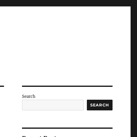
Search
SEARCH