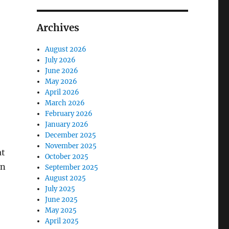
Archives
August 2026
July 2026
June 2026
May 2026
April 2026
March 2026
February 2026
January 2026
December 2025
November 2025
at
October 2025
an
September 2025
August 2025
July 2025
June 2025
May 2025
April 2025