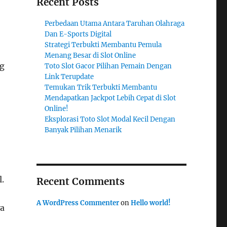
Recent Posts
Perbedaan Utama Antara Taruhan Olahraga
Dan E-Sports Digital
Strategi Terbukti Membantu Pemula
Menang Besar di Slot Online
ng
Toto Slot Gacor Pilihan Pemain Dengan
Link Terupdate
Temukan Trik Terbukti Membantu
Mendapatkan Jackpot Lebih Cepat di Slot
Online!
Eksplorasi Toto Slot Modal Kecil Dengan
Banyak Pilihan Menarik
.
Recent Comments
A WordPress Commenter
on
Hello world!
wa