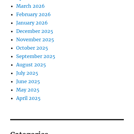
March 2026
February 2026
January 2026
December 2025
November 2025
October 2025
September 2025
August 2025
July 2025
June 2025
May 2025
April 2025