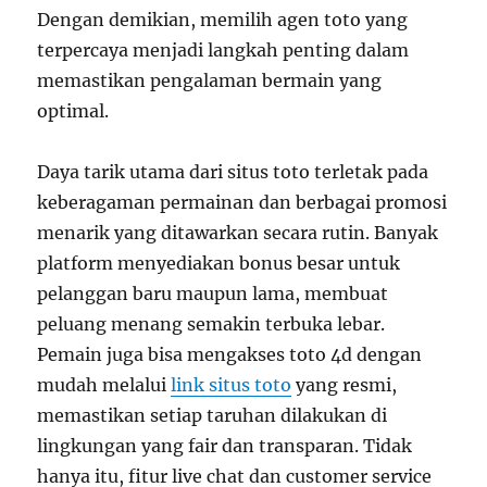
Dengan demikian, memilih agen toto yang
terpercaya menjadi langkah penting dalam
memastikan pengalaman bermain yang
optimal.
Daya tarik utama dari situs toto terletak pada
keberagaman permainan dan berbagai promosi
menarik yang ditawarkan secara rutin. Banyak
platform menyediakan bonus besar untuk
pelanggan baru maupun lama, membuat
peluang menang semakin terbuka lebar.
Pemain juga bisa mengakses toto 4d dengan
mudah melalui
link situs toto
yang resmi,
memastikan setiap taruhan dilakukan di
lingkungan yang fair dan transparan. Tidak
hanya itu, fitur live chat dan customer service