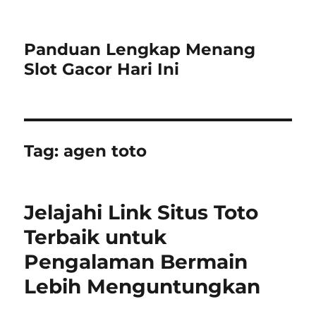
Panduan Lengkap Menang
Slot Gacor Hari Ini
Tag:
agen toto
Jelajahi Link Situs Toto
Terbaik untuk
Pengalaman Bermain
Lebih Menguntungkan