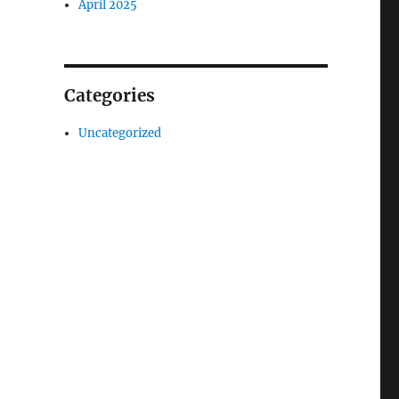
April 2025
Categories
Uncategorized