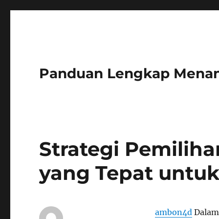
Panduan Lengkap Menang 
Strategi Pemiliha
yang Tepat untu
ambon4d
Dalam 