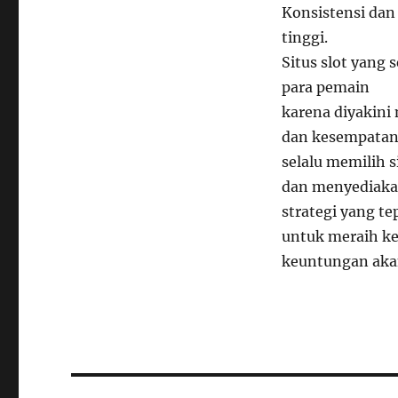
Konsistensi dan
tinggi.
Situs slot yang
para pemain
karena diyakin
dan kesempatan 
selalu memilih s
dan menyediakan
strategi yang t
untuk meraih ke
keuntungan aka