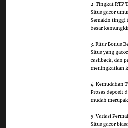
2. Tingkat RTP 
Situs gacor umu
Semakin tinggi 
besar kemungki
3. Fitur Bonus 
Situs yang gacor
cashback, dan p
meningkatkan 
4. Kemudahan T
Proses deposit 
mudah merupakan
5. Variasi Perm
Situs gacor bias