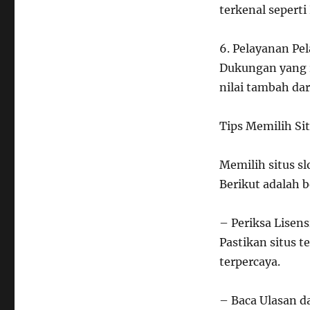
terkenal seperti
6. Pelayanan Pe
Dukungan yang r
nilai tambah dari
Tips Memilih Sit
Memilih situs s
Berikut adalah b
– Periksa Lisens
Pastikan situs t
terpercaya.
– Baca Ulasan d