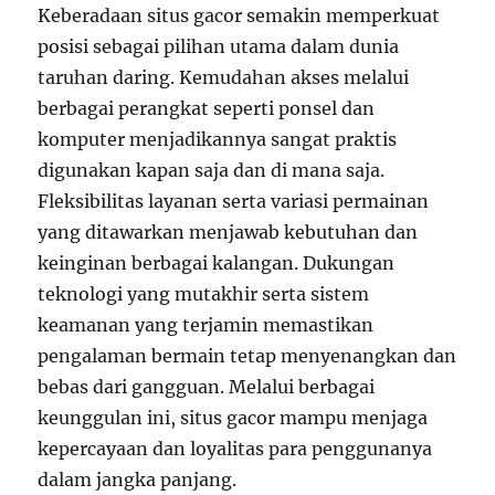
Keberadaan situs gacor semakin memperkuat
posisi sebagai pilihan utama dalam dunia
taruhan daring. Kemudahan akses melalui
berbagai perangkat seperti ponsel dan
komputer menjadikannya sangat praktis
digunakan kapan saja dan di mana saja.
Fleksibilitas layanan serta variasi permainan
yang ditawarkan menjawab kebutuhan dan
keinginan berbagai kalangan. Dukungan
teknologi yang mutakhir serta sistem
keamanan yang terjamin memastikan
pengalaman bermain tetap menyenangkan dan
bebas dari gangguan. Melalui berbagai
keunggulan ini, situs gacor mampu menjaga
kepercayaan dan loyalitas para penggunanya
dalam jangka panjang.