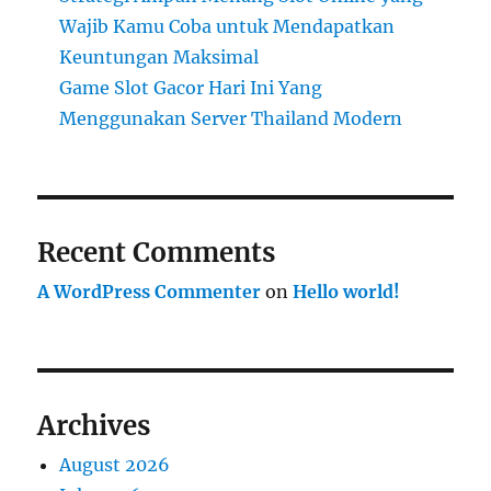
Wajib Kamu Coba untuk Mendapatkan
Keuntungan Maksimal
Game Slot Gacor Hari Ini Yang
Menggunakan Server Thailand Modern
Recent Comments
A WordPress Commenter
on
Hello world!
Archives
August 2026