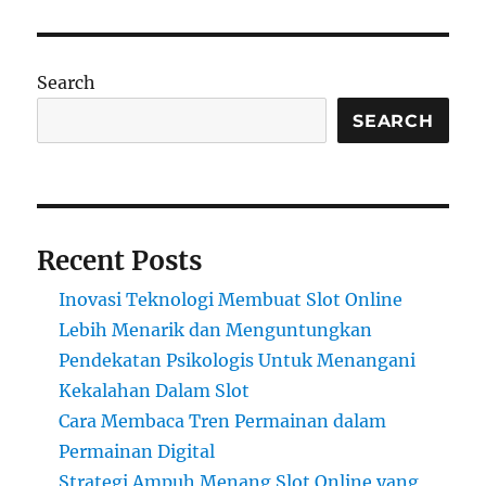
Search
SEARCH
Recent Posts
Inovasi Teknologi Membuat Slot Online
Lebih Menarik dan Menguntungkan
Pendekatan Psikologis Untuk Menangani
Kekalahan Dalam Slot
Cara Membaca Tren Permainan dalam
Permainan Digital
Strategi Ampuh Menang Slot Online yang