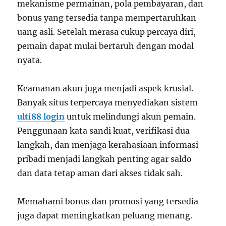
mekanisme permainan, pola pembayaran, dan
bonus yang tersedia tanpa mempertaruhkan
uang asli. Setelah merasa cukup percaya diri,
pemain dapat mulai bertaruh dengan modal
nyata.
Keamanan akun juga menjadi aspek krusial.
Banyak situs terpercaya menyediakan sistem
ulti88 login
untuk melindungi akun pemain.
Penggunaan kata sandi kuat, verifikasi dua
langkah, dan menjaga kerahasiaan informasi
pribadi menjadi langkah penting agar saldo
dan data tetap aman dari akses tidak sah.
Memahami bonus dan promosi yang tersedia
juga dapat meningkatkan peluang menang.