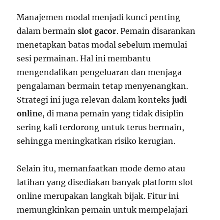
Manajemen modal menjadi kunci penting
dalam bermain
slot gacor
. Pemain disarankan
menetapkan batas modal sebelum memulai
sesi permainan. Hal ini membantu
mengendalikan pengeluaran dan menjaga
pengalaman bermain tetap menyenangkan.
Strategi ini juga relevan dalam konteks
judi
online
, di mana pemain yang tidak disiplin
sering kali terdorong untuk terus bermain,
sehingga meningkatkan risiko kerugian.
Selain itu, memanfaatkan mode demo atau
latihan yang disediakan banyak platform slot
online merupakan langkah bijak. Fitur ini
memungkinkan pemain untuk mempelajari