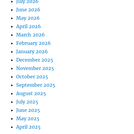
July 2026
June 2026
May 2026
April 2026
March 2026
February 2026
January 2026
December 2025
November 2025
October 2025
September 2025
August 2025
July 2025
June 2025
May 2025
April 2025