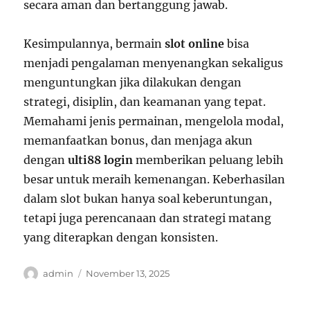
secara aman dan bertanggung jawab.
Kesimpulannya, bermain
slot online
bisa
menjadi pengalaman menyenangkan sekaligus
menguntungkan jika dilakukan dengan
strategi, disiplin, dan keamanan yang tepat.
Memahami jenis permainan, mengelola modal,
memanfaatkan bonus, dan menjaga akun
dengan
ulti88 login
memberikan peluang lebih
besar untuk meraih kemenangan. Keberhasilan
dalam slot bukan hanya soal keberuntungan,
tetapi juga perencanaan dan strategi matang
yang diterapkan dengan konsisten.
Author
Posted
admin
November 13, 2025
on