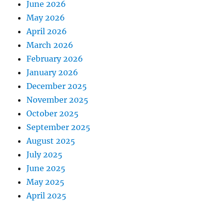
June 2026
May 2026
April 2026
March 2026
February 2026
January 2026
December 2025
November 2025
October 2025
September 2025
August 2025
July 2025
June 2025
May 2025
April 2025