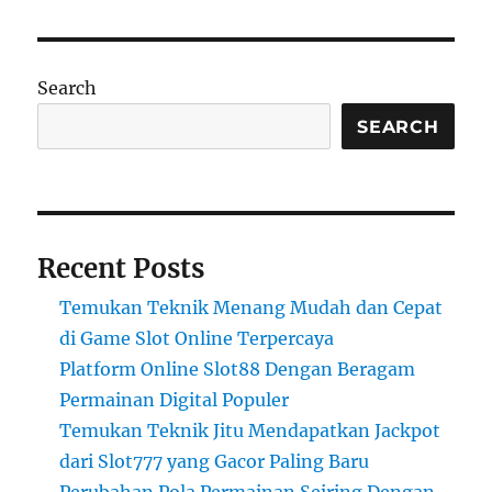
Search
SEARCH
Recent Posts
Temukan Teknik Menang Mudah dan Cepat
di Game Slot Online Terpercaya
Platform Online Slot88 Dengan Beragam
Permainan Digital Populer
Temukan Teknik Jitu Mendapatkan Jackpot
dari Slot777 yang Gacor Paling Baru