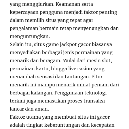
yang menggiurkan. Keamanan serta
kepercayaan pengguna menjadi faktor penting
dalam memilih situs yang tepat agar
pengalaman bermain tetap menyenangkan dan
menguntungkan.
Selain itu, situs game jackpot gacor biasanya
menyediakan berbagai jenis permainan yang
menarik dan beragam. Mulai dari mesin slot,
permainan kartu, hingga live casino yang
menambah sensasi dan tantangan. Fitur
menarik ini mampu menarik minat pemain dari
berbagai kalangan. Penggunaan teknologi
terkini juga memastikan proses transaksi
lancar dan aman.
Faktor utama yang membuat situs ini gacor
adalah tingkat keberuntungan dan kecepatan