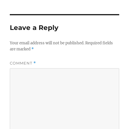
on
Leave a Reply
Your email address will not be published.
Required fields
are marked
*
COMMENT
*