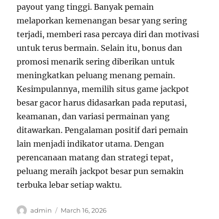
payout yang tinggi. Banyak pemain
melaporkan kemenangan besar yang sering
terjadi, memberi rasa percaya diri dan motivasi
untuk terus bermain. Selain itu, bonus dan
promosi menarik sering diberikan untuk
meningkatkan peluang menang pemain.
Kesimpulannya, memilih situs game jackpot
besar gacor harus didasarkan pada reputasi,
keamanan, dan variasi permainan yang
ditawarkan. Pengalaman positif dari pemain
lain menjadi indikator utama. Dengan
perencanaan matang dan strategi tepat,
peluang meraih jackpot besar pun semakin
terbuka lebar setiap waktu.
Author
Posted
admin
March 16, 2026