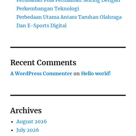
Perubahan Pola Permainan Seiring Dengan
Perkembangan Teknologi
Perbedaan Utama Antara Taruhan Olahraga
Dan E-Sports Digital
Recent Comments
A WordPress Commenter
on
Hello world!
Archives
August 2026
July 2026