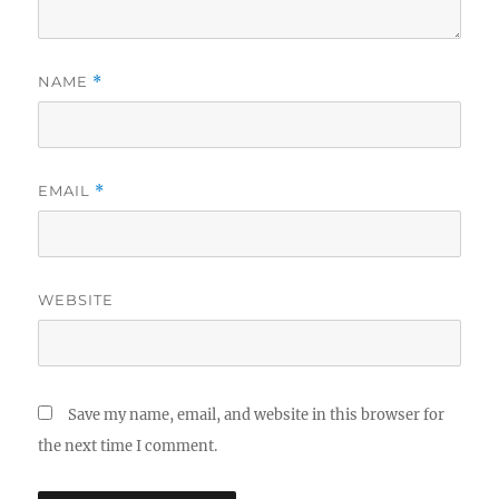
NAME
*
EMAIL
*
WEBSITE
Save my name, email, and website in this browser for
the next time I comment.