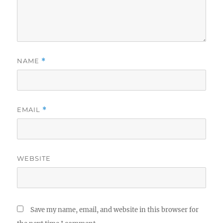
NAME
*
EMAIL
*
WEBSITE
Save my name, email, and website in this browser for