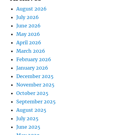
August 2026
July 2026
June 2026
May 2026
April 2026
March 2026
February 2026
January 2026
December 2025
November 2025
October 2025
September 2025
August 2025
July 2025
June 2025