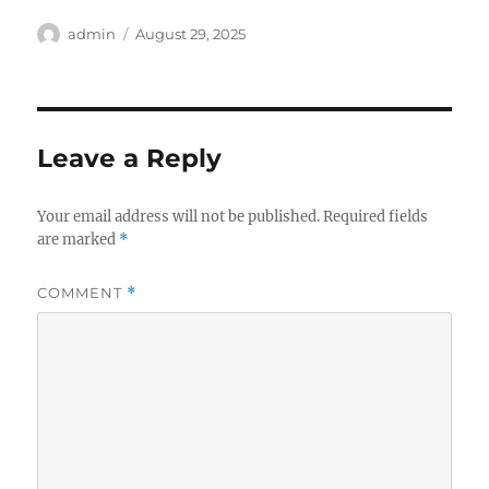
Author
Posted
admin
August 29, 2025
on
Leave a Reply
Your email address will not be published.
Required fields
are marked
*
COMMENT
*