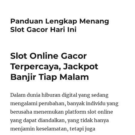
Panduan Lengkap Menang
Slot Gacor Hari Ini
Slot Online Gacor
Terpercaya, Jackpot
Banjir Tiap Malam
Dalam dunia hiburan digital yang sedang
mengalami perubahan, banyak individu yang
berusaha menemukan platform slot online
yang dapat diandalkan, yang tidak hanya
menjamin keselamatan, tetapi juga