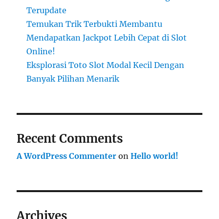
Terupdate
Temukan Trik Terbukti Membantu
Mendapatkan Jackpot Lebih Cepat di Slot
Online!
Eksplorasi Toto Slot Modal Kecil Dengan
Banyak Pilihan Menarik
Recent Comments
A WordPress Commenter
on
Hello world!
Archives