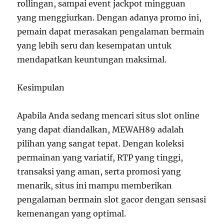
rollingan, sampai event jackpot mingguan
yang menggiurkan. Dengan adanya promo ini,
pemain dapat merasakan pengalaman bermain
yang lebih seru dan kesempatan untuk
mendapatkan keuntungan maksimal.
Kesimpulan
Apabila Anda sedang mencari situs slot online
yang dapat diandalkan, MEWAH89 adalah
pilihan yang sangat tepat. Dengan koleksi
permainan yang variatif, RTP yang tinggi,
transaksi yang aman, serta promosi yang
menarik, situs ini mampu memberikan
pengalaman bermain slot gacor dengan sensasi
kemenangan yang optimal.