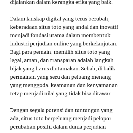
dijalankan dalam kerangka etika yang baik.
Dalam lanskap digital yang terus berubah,
keberadaan situs toto yang andal dan inovatif
menjadi fondasi utama dalam membentuk
industri perjudian online yang berkelanjutan.
Bagi para pemain, memilih situs toto yang
legal, aman, dan transparan adalah langkah
bijak yang harus diutamakan. Sebab, di balik
permainan yang seru dan peluang menang
yang menggoda, keamanan dan kenyamanan
tetap menjadi nilai yang tidak bisa ditawar.
Dengan segala potensi dan tantangan yang
ada, situs toto berpeluang menjadi pelopor
perubahan positif dalam dunia perjudian