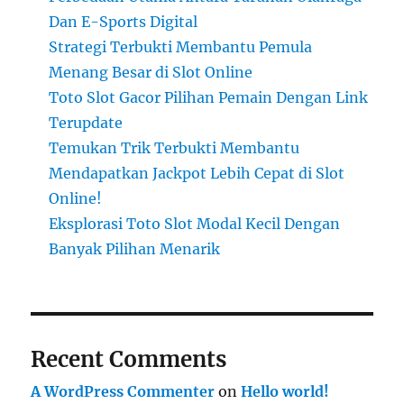
Dan E-Sports Digital
Strategi Terbukti Membantu Pemula
Menang Besar di Slot Online
Toto Slot Gacor Pilihan Pemain Dengan Link
Terupdate
Temukan Trik Terbukti Membantu
Mendapatkan Jackpot Lebih Cepat di Slot
Online!
Eksplorasi Toto Slot Modal Kecil Dengan
Banyak Pilihan Menarik
Recent Comments
A WordPress Commenter
on
Hello world!