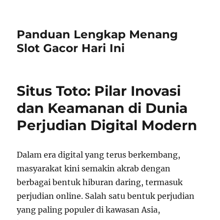
Panduan Lengkap Menang
Slot Gacor Hari Ini
Situs Toto: Pilar Inovasi
dan Keamanan di Dunia
Perjudian Digital Modern
Dalam era digital yang terus berkembang,
masyarakat kini semakin akrab dengan
berbagai bentuk hiburan daring, termasuk
perjudian online. Salah satu bentuk perjudian
yang paling populer di kawasan Asia,