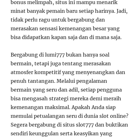
bonus melimpah, situs ini mampu menarik
minat banyak pemain baru setiap harinya. Jadi,
tidak perlu ragu untuk bergabung dan
merasakan sensasi kemenangan besar yang
bisa didapatkan kapan saja dan di mana saja.
Bergabung di lumi777 bukan hanya soal
bermain, tetapi juga tentang merasakan
atmosfer kompetitif yang menyenangkan dan
penuh tantangan. Melalui pengalaman
bermain yang seru dan adil, setiap pengguna
bisa mengasah strategi mereka demi meraih
kemenangan maksimal. Apakah Anda siap
memulai petualangan seru di dunia slot online?
Segera bergabung di situs slot777 dan buktikan
sendiri keunggulan serta keasyikan yang