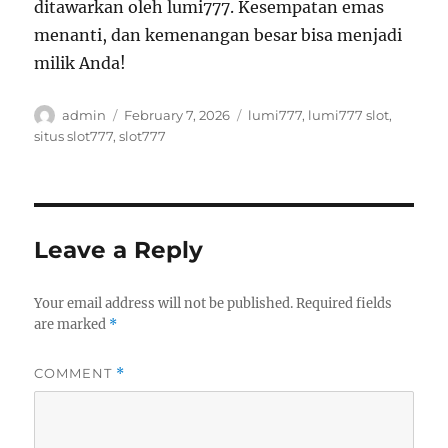
ditawarkan oleh lumi777. Kesempatan emas
menanti, dan kemenangan besar bisa menjadi
milik Anda!
Author
Posted
Tags
admin
February 7, 2026
lumi777
,
lumi777 slot
,
on
situs slot777
,
slot777
Leave a Reply
Your email address will not be published.
Required fields
are marked
*
COMMENT
*