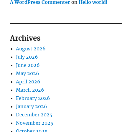
A WordPress Commenter
on
Hello world!
Archives
August 2026
July 2026
June 2026
May 2026
April 2026
March 2026
February 2026
January 2026
December 2025
November 2025
October 2025