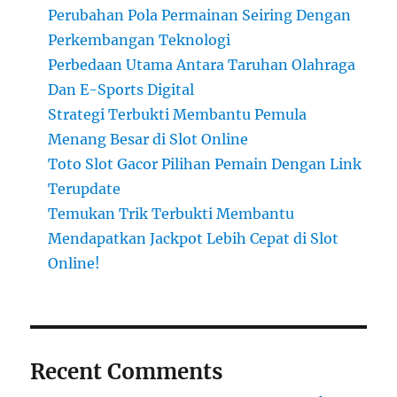
Perubahan Pola Permainan Seiring Dengan
Perkembangan Teknologi
Perbedaan Utama Antara Taruhan Olahraga
Dan E-Sports Digital
Strategi Terbukti Membantu Pemula
Menang Besar di Slot Online
Toto Slot Gacor Pilihan Pemain Dengan Link
Terupdate
Temukan Trik Terbukti Membantu
Mendapatkan Jackpot Lebih Cepat di Slot
Online!
Recent Comments