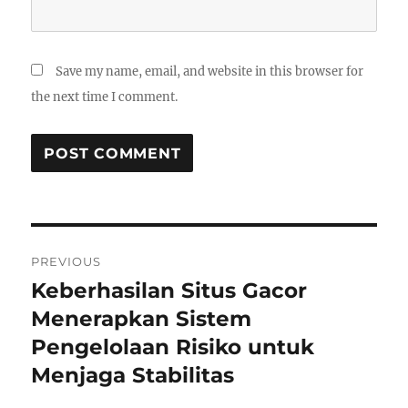
Save my name, email, and website in this browser for
the next time I comment.
Post
PREVIOUS
navigation
Keberhasilan Situs Gacor
Previous
post:
Menerapkan Sistem
Pengelolaan Risiko untuk
Menjaga Stabilitas