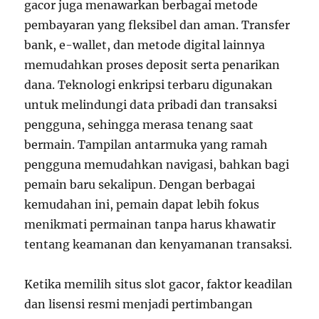
gacor juga menawarkan berbagai metode
pembayaran yang fleksibel dan aman. Transfer
bank, e-wallet, dan metode digital lainnya
memudahkan proses deposit serta penarikan
dana. Teknologi enkripsi terbaru digunakan
untuk melindungi data pribadi dan transaksi
pengguna, sehingga merasa tenang saat
bermain. Tampilan antarmuka yang ramah
pengguna memudahkan navigasi, bahkan bagi
pemain baru sekalipun. Dengan berbagai
kemudahan ini, pemain dapat lebih fokus
menikmati permainan tanpa harus khawatir
tentang keamanan dan kenyamanan transaksi.
Ketika memilih situs slot gacor, faktor keadilan
dan lisensi resmi menjadi pertimbangan