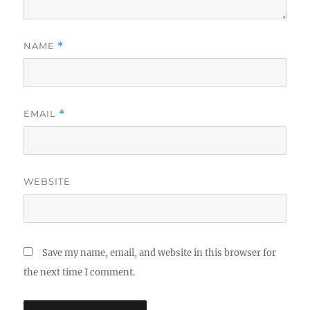
NAME
*
EMAIL
*
WEBSITE
Save my name, email, and website in this browser for
the next time I comment.