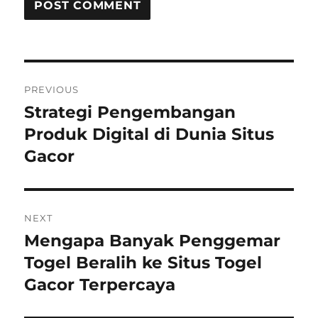
Post
PREVIOUS
navigation
Strategi Pengembangan
Previous
post:
Produk Digital di Dunia Situs
Gacor
NEXT
Mengapa Banyak Penggemar
Next
post:
Togel Beralih ke Situs Togel
Gacor Terpercaya