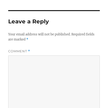
Leave a Reply
Your email address will not be published.
Required fields
are marked
*
COMMENT
*