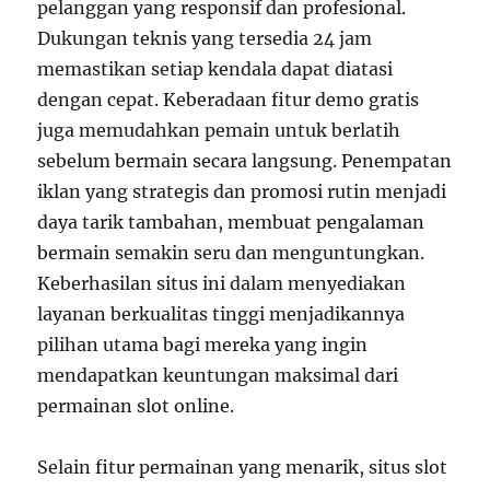
pelanggan yang responsif dan profesional.
Dukungan teknis yang tersedia 24 jam
memastikan setiap kendala dapat diatasi
dengan cepat. Keberadaan fitur demo gratis
juga memudahkan pemain untuk berlatih
sebelum bermain secara langsung. Penempatan
iklan yang strategis dan promosi rutin menjadi
daya tarik tambahan, membuat pengalaman
bermain semakin seru dan menguntungkan.
Keberhasilan situs ini dalam menyediakan
layanan berkualitas tinggi menjadikannya
pilihan utama bagi mereka yang ingin
mendapatkan keuntungan maksimal dari
permainan slot online.
Selain fitur permainan yang menarik, situs slot