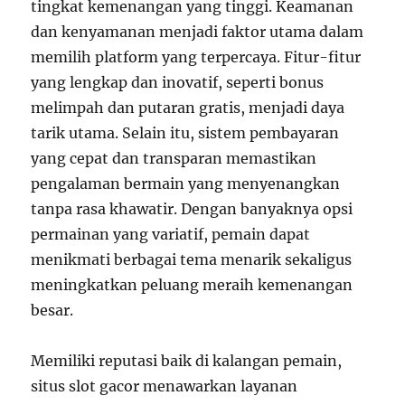
tingkat kemenangan yang tinggi. Keamanan
dan kenyamanan menjadi faktor utama dalam
memilih platform yang terpercaya. Fitur-fitur
yang lengkap dan inovatif, seperti bonus
melimpah dan putaran gratis, menjadi daya
tarik utama. Selain itu, sistem pembayaran
yang cepat dan transparan memastikan
pengalaman bermain yang menyenangkan
tanpa rasa khawatir. Dengan banyaknya opsi
permainan yang variatif, pemain dapat
menikmati berbagai tema menarik sekaligus
meningkatkan peluang meraih kemenangan
besar.
Memiliki reputasi baik di kalangan pemain,
situs slot gacor menawarkan layanan