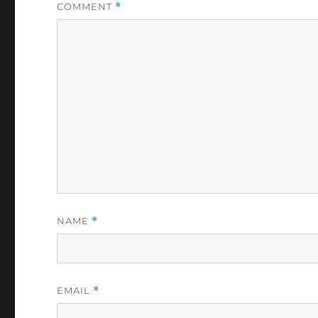
COMMENT
*
NAME
*
EMAIL
*