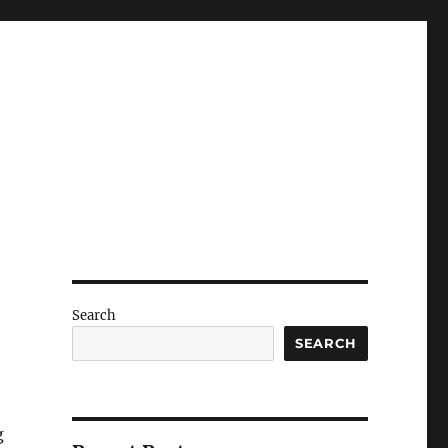
Search
SEARCH
g