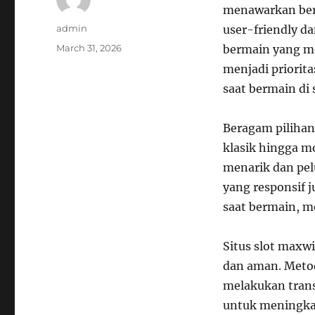
menawarkan berb
Author
admin
user-friendly d
Posted
March 31, 2026
bermain yang m
on
menjadi priorit
saat bermain di s
Beragam pilihan 
klasik hingga m
menarik dan pe
yang responsif
saat bermain, 
Situs slot maxw
dan aman. Met
melakukan trans
untuk meningk