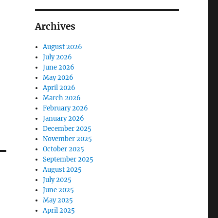
Archives
August 2026
July 2026
June 2026
May 2026
April 2026
March 2026
February 2026
January 2026
December 2025
November 2025
October 2025
September 2025
August 2025
July 2025
June 2025
May 2025
April 2025