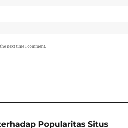
 the next time I comment.
terhadap Popularitas Situs