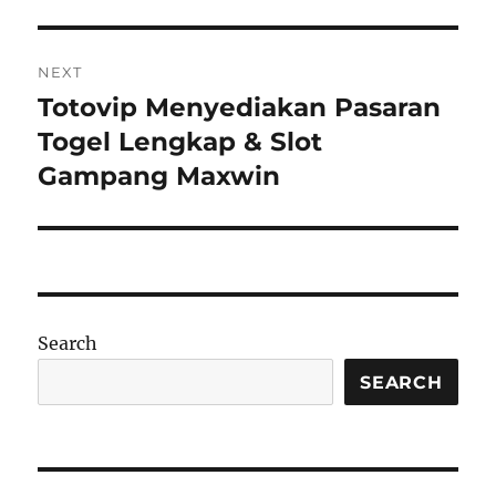
NEXT
Totovip Menyediakan Pasaran
Next
post:
Togel Lengkap & Slot
Gampang Maxwin
Search
SEARCH