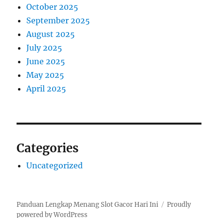
October 2025
September 2025
August 2025
July 2025
June 2025
May 2025
April 2025
Categories
Uncategorized
Panduan Lengkap Menang Slot Gacor Hari Ini
Proudly
powered by WordPress