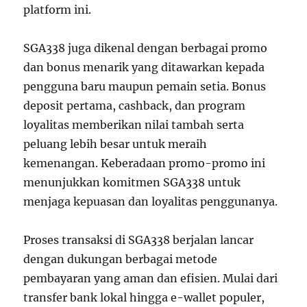
platform ini.
SGA338 juga dikenal dengan berbagai promo
dan bonus menarik yang ditawarkan kepada
pengguna baru maupun pemain setia. Bonus
deposit pertama, cashback, dan program
loyalitas memberikan nilai tambah serta
peluang lebih besar untuk meraih
kemenangan. Keberadaan promo-promo ini
menunjukkan komitmen SGA338 untuk
menjaga kepuasan dan loyalitas penggunanya.
Proses transaksi di SGA338 berjalan lancar
dengan dukungan berbagai metode
pembayaran yang aman dan efisien. Mulai dari
transfer bank lokal hingga e-wallet populer,