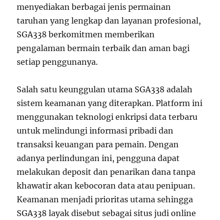
menyediakan berbagai jenis permainan
taruhan yang lengkap dan layanan profesional,
SGA338 berkomitmen memberikan
pengalaman bermain terbaik dan aman bagi
setiap penggunanya.
Salah satu keunggulan utama SGA338 adalah
sistem keamanan yang diterapkan. Platform ini
menggunakan teknologi enkripsi data terbaru
untuk melindungi informasi pribadi dan
transaksi keuangan para pemain. Dengan
adanya perlindungan ini, pengguna dapat
melakukan deposit dan penarikan dana tanpa
khawatir akan kebocoran data atau penipuan.
Keamanan menjadi prioritas utama sehingga
SGA338 layak disebut sebagai situs judi online