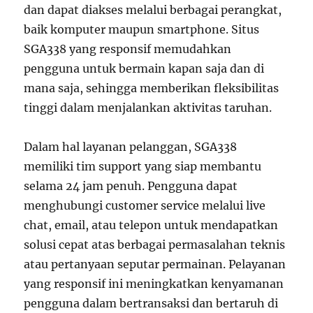
dan dapat diakses melalui berbagai perangkat,
baik komputer maupun smartphone. Situs
SGA338 yang responsif memudahkan
pengguna untuk bermain kapan saja dan di
mana saja, sehingga memberikan fleksibilitas
tinggi dalam menjalankan aktivitas taruhan.
Dalam hal layanan pelanggan, SGA338
memiliki tim support yang siap membantu
selama 24 jam penuh. Pengguna dapat
menghubungi customer service melalui live
chat, email, atau telepon untuk mendapatkan
solusi cepat atas berbagai permasalahan teknis
atau pertanyaan seputar permainan. Pelayanan
yang responsif ini meningkatkan kenyamanan
pengguna dalam bertransaksi dan bertaruh di