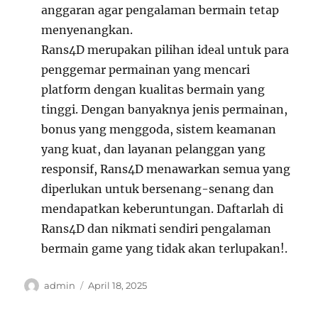
anggaran agar pengalaman bermain tetap
menyenangkan.
Rans4D merupakan pilihan ideal untuk para
penggemar permainan yang mencari
platform dengan kualitas bermain yang
tinggi. Dengan banyaknya jenis permainan,
bonus yang menggoda, sistem keamanan
yang kuat, dan layanan pelanggan yang
responsif, Rans4D menawarkan semua yang
diperlukan untuk bersenang-senang dan
mendapatkan keberuntungan. Daftarlah di
Rans4D dan nikmati sendiri pengalaman
bermain game yang tidak akan terlupakan!.
Author
Posted
admin
April 18, 2025
on