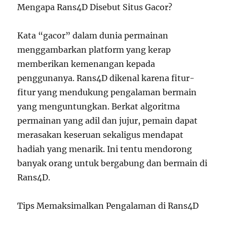
Mengapa Rans4D Disebut Situs Gacor?
Kata “gacor” dalam dunia permainan
menggambarkan platform yang kerap
memberikan kemenangan kepada
penggunanya. Rans4D dikenal karena fitur-
fitur yang mendukung pengalaman bermain
yang menguntungkan. Berkat algoritma
permainan yang adil dan jujur, pemain dapat
merasakan keseruan sekaligus mendapat
hadiah yang menarik. Ini tentu mendorong
banyak orang untuk bergabung dan bermain di
Rans4D.
Tips Memaksimalkan Pengalaman di Rans4D