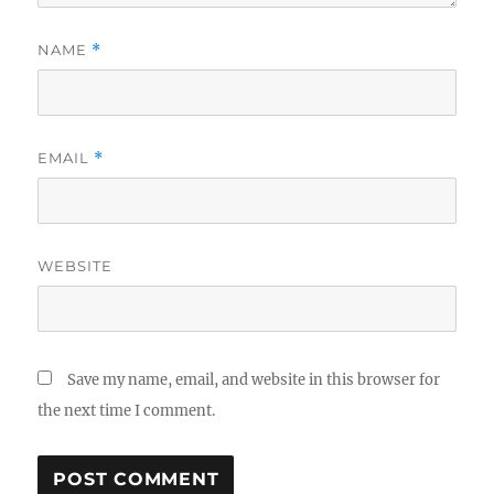
NAME
*
EMAIL
*
WEBSITE
Save my name, email, and website in this browser for
the next time I comment.