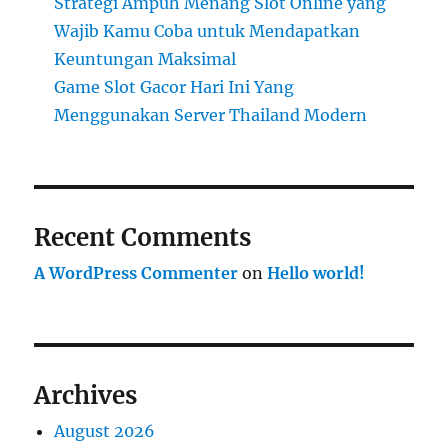
Strategi Ampuh Menang Slot Online yang
Wajib Kamu Coba untuk Mendapatkan
Keuntungan Maksimal
Game Slot Gacor Hari Ini Yang
Menggunakan Server Thailand Modern
Recent Comments
A WordPress Commenter
on
Hello world!
Archives
August 2026