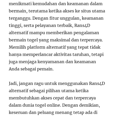
menikmati kemudahan dan keamanan dalam
bermain, terutama ketika akses ke situs utama
terganggu. Dengan fitur unggulan, keamanan
tinggi, serta pelayanan terbaik, Rans4D
alternatif mampu memberikan pengalaman
bermain togel yang maksimal dan terpercaya.
Memilih platform alternatif yang tepat tidak
hanya memperlancar aktivitas taruhan, tetapi
juga menjaga kenyamanan dan keamanan
Anda sebagai pemain.
Jadi, jangan ragu untuk menggunakan Rans4D
alternatif sebagai pilihan utama ketika
membutuhkan akses cepat dan terpercaya
dalam dunia togel online. Dengan demikian,
keseruan dan peluang menang tetap ada di