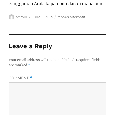
genggaman Anda kapan pun dan di mana pun.
Author
Posted
Tags
admin
June 11, 2025
rans4d alternatif
on
Leave a Reply
Your email address will not be published.
Required fields
are marked
*
COMMENT
*