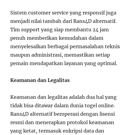
Sistem customer service yang responsif juga
menjadi nilai tambah dari Rans4D alternatif.
Tim support yang siap membantu 24 jam
penuh memberikan kemudahan dalam
menyelesaikan berbagai permasalahan teknis
maupun administrasi, memastikan setiap
pemain mendapatkan layanan yang optimal.
Keamanan dan Legalitas
Keamanan dan legalitas adalah dua hal yang
tidak bisa ditawar dalam dunia togel online.
Rans4D alternatif beroperasi dengan lisensi
resmi dan menerapkan protokol keamanan
yang ketat, termasuk enkripsi data dan