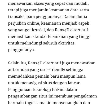
menawarkan akses yang cepat dan mudah,
tetapi juga menjamin keamanan data serta
transaksi para penggunanya. Dalam dunia
perjudian online, keamanan menjadi aspek
yang sangat krusial, dan Rans4D alternatif
memastikan standar keamanan yang tinggi
untuk melindungi seluruh aktivitas
penggunanya.
Selain itu, Rans4D alternatif juga menawarkan
antarmuka yang user-friendly sehingga
memudahkan pemain baru maupun lama
untuk menavigasi situs dengan lancar.
Penggunaan teknologi terkini dalam
pengembangan situs ini membuat pengalaman
bermain togel semakin menyenangkan dan