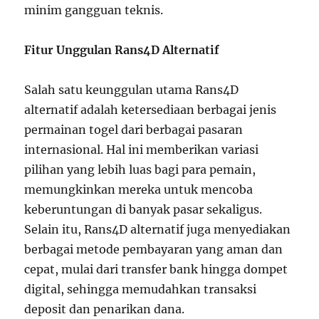
minim gangguan teknis.
Fitur Unggulan Rans4D Alternatif
Salah satu keunggulan utama Rans4D
alternatif adalah ketersediaan berbagai jenis
permainan togel dari berbagai pasaran
internasional. Hal ini memberikan variasi
pilihan yang lebih luas bagi para pemain,
memungkinkan mereka untuk mencoba
keberuntungan di banyak pasar sekaligus.
Selain itu, Rans4D alternatif juga menyediakan
berbagai metode pembayaran yang aman dan
cepat, mulai dari transfer bank hingga dompet
digital, sehingga memudahkan transaksi
deposit dan penarikan dana.