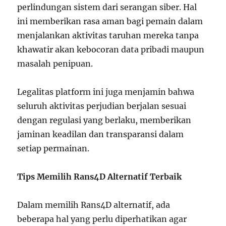
perlindungan sistem dari serangan siber. Hal
ini memberikan rasa aman bagi pemain dalam
menjalankan aktivitas taruhan mereka tanpa
khawatir akan kebocoran data pribadi maupun
masalah penipuan.
Legalitas platform ini juga menjamin bahwa
seluruh aktivitas perjudian berjalan sesuai
dengan regulasi yang berlaku, memberikan
jaminan keadilan dan transparansi dalam
setiap permainan.
Tips Memilih Rans4D Alternatif Terbaik
Dalam memilih Rans4D alternatif, ada
beberapa hal yang perlu diperhatikan agar