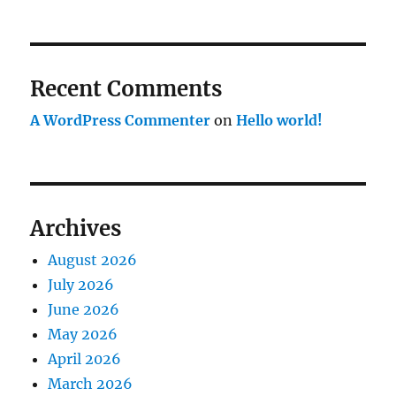
Recent Comments
A WordPress Commenter
on
Hello world!
Archives
August 2026
July 2026
June 2026
May 2026
April 2026
March 2026