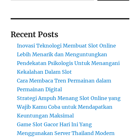
Recent Posts
Inovasi Teknologi Membuat Slot Online
Lebih Menarik dan Menguntungkan
Pendekatan Psikologis Untuk Menangani
Kekalahan Dalam Slot
Cara Membaca Tren Permainan dalam
Permainan Digital
Strategi Ampuh Menang Slot Online yang
Wajib Kamu Coba untuk Mendapatkan
Keuntungan Maksimal
Game Slot Gacor Hari Ini Yang
Menggunakan Server Thailand Modern