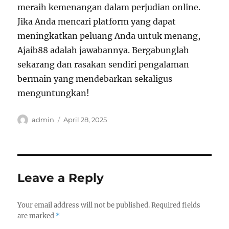
meraih kemenangan dalam perjudian online.
Jika Anda mencari platform yang dapat
meningkatkan peluang Anda untuk menang,
Ajaib88 adalah jawabannya. Bergabunglah
sekarang dan rasakan sendiri pengalaman
bermain yang mendebarkan sekaligus
menguntungkan!
Author
Posted
admin
April 28, 2025
on
Leave a Reply
Your email address will not be published.
Required fields
are marked
*