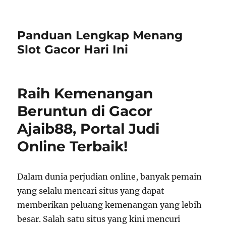
Panduan Lengkap Menang
Slot Gacor Hari Ini
Raih Kemenangan
Beruntun di Gacor
Ajaib88, Portal Judi
Online Terbaik!
Dalam dunia perjudian online, banyak pemain
yang selalu mencari situs yang dapat
memberikan peluang kemenangan yang lebih
besar. Salah satu situs yang kini mencuri