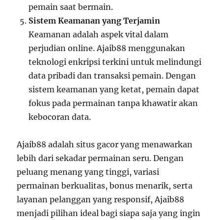
pemain saat bermain.
Sistem Keamanan yang Terjamin
Keamanan adalah aspek vital dalam
perjudian online. Ajaib88 menggunakan
teknologi enkripsi terkini untuk melindungi
data pribadi dan transaksi pemain. Dengan
sistem keamanan yang ketat, pemain dapat
fokus pada permainan tanpa khawatir akan
kebocoran data.
Ajaib88 adalah situs gacor yang menawarkan
lebih dari sekadar permainan seru. Dengan
peluang menang yang tinggi, variasi
permainan berkualitas, bonus menarik, serta
layanan pelanggan yang responsif, Ajaib88
menjadi pilihan ideal bagi siapa saja yang ingin