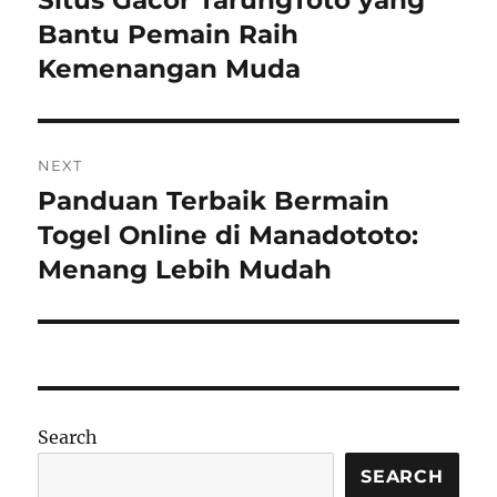
Situs Gacor TarungToto yang
Bantu Pemain Raih
Kemenangan Muda
NEXT
Panduan Terbaik Bermain
Next
post:
Togel Online di Manadototo:
Menang Lebih Mudah
Search
SEARCH