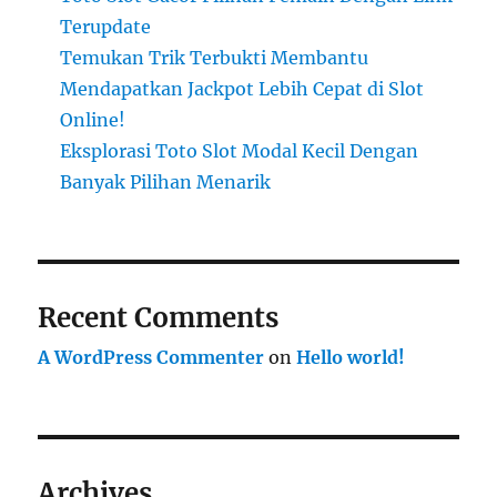
Terupdate
Temukan Trik Terbukti Membantu
Mendapatkan Jackpot Lebih Cepat di Slot
Online!
Eksplorasi Toto Slot Modal Kecil Dengan
Banyak Pilihan Menarik
Recent Comments
A WordPress Commenter
on
Hello world!
Archives