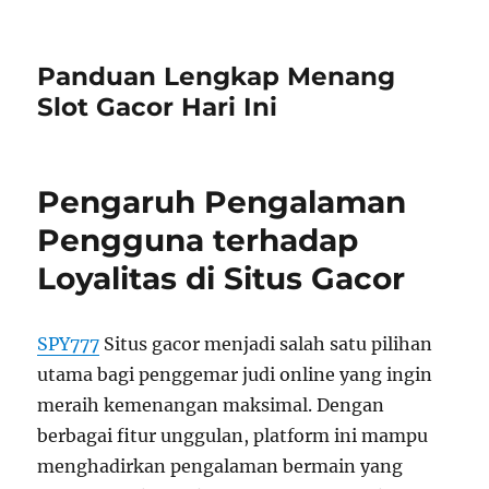
Panduan Lengkap Menang
Slot Gacor Hari Ini
Pengaruh Pengalaman
Pengguna terhadap
Loyalitas di Situs Gacor
SPY777
Situs gacor menjadi salah satu pilihan
utama bagi penggemar judi online yang ingin
meraih kemenangan maksimal. Dengan
berbagai fitur unggulan, platform ini mampu
menghadirkan pengalaman bermain yang