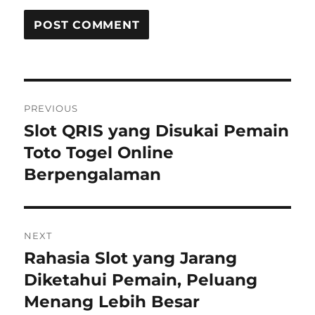
Post
PREVIOUS
navigation
Slot QRIS yang Disukai Pemain
Previous
post:
Toto Togel Online
Berpengalaman
NEXT
Rahasia Slot yang Jarang
Next
post:
Diketahui Pemain, Peluang
Menang Lebih Besar