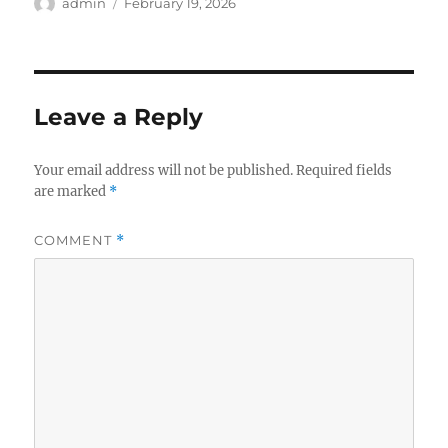
Author
Posted
admin
February 19, 2026
on
Leave a Reply
Your email address will not be published.
Required fields
are marked
*
COMMENT
*