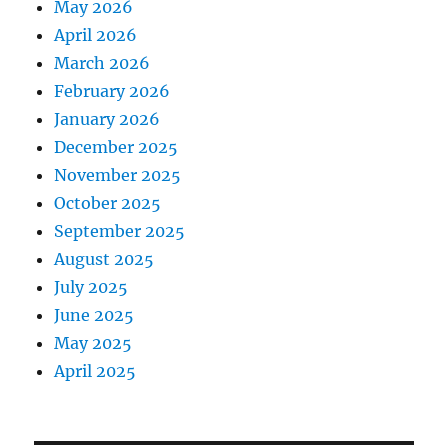
May 2026
April 2026
March 2026
February 2026
January 2026
December 2025
November 2025
October 2025
September 2025
August 2025
July 2025
June 2025
May 2025
April 2025