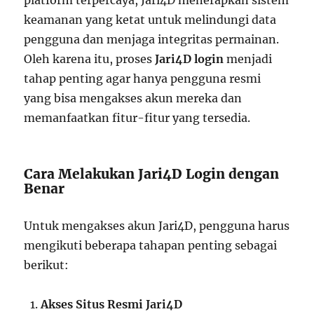
platform terpercaya, Jari4D menerapkan sistem
keamanan yang ketat untuk melindungi data
pengguna dan menjaga integritas permainan.
Oleh karena itu, proses
Jari4D login
menjadi
tahap penting agar hanya pengguna resmi
yang bisa mengakses akun mereka dan
memanfaatkan fitur-fitur yang tersedia.
Cara Melakukan Jari4D Login dengan
Benar
Untuk mengakses akun Jari4D, pengguna harus
mengikuti beberapa tahapan penting sebagai
berikut:
Akses Situs Resmi Jari4D