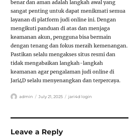
benar dan aman adalah langkah awal yang
sangat penting untuk dapat menikmati semua
layanan di platform judi online ini. Dengan
mengikuti panduan di atas dan menjaga
keamanan akun, pengguna bisa bermain
dengan tenang dan fokus meraih kemenangan.
Pastikan selalu mengakses situs resmi dan
tidak mengabaikan langkah-langkah
keamanan agar pengalaman judi online di
Jari4D selalu menyenangkan dan terpercaya.
Author
Posted
Tags
admin
July 21, 2025
jari4d login
on
Leave a Reply