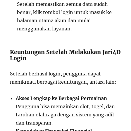
Setelah memastikan semua data sudah
benar, klik tombol login untuk masuk ke
halaman utama akun dan mulai
menggunakan layanan.
Keuntungan Setelah Melakukan Jari4D
Login
Setelah berhasil login, pengguna dapat
menikmati berbagai keuntungan, antara lain:
Akses Lengkap ke Berbagai Permainan
Pengguna bisa memainkan slot, togel, dan
taruhan olahraga dengan sistem yang adil
dan transparan.