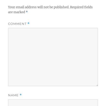
Your email address will not be published.
Required fields
are marked
*
COMMENT
*
NAME
*