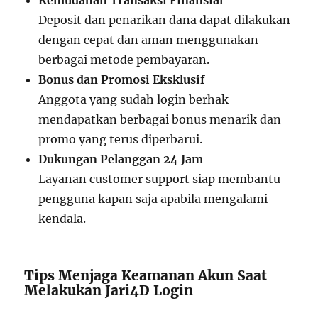
Kemudahan Transaksi Finansial
Deposit dan penarikan dana dapat dilakukan
dengan cepat dan aman menggunakan
berbagai metode pembayaran.
Bonus dan Promosi Eksklusif
Anggota yang sudah login berhak
mendapatkan berbagai bonus menarik dan
promo yang terus diperbarui.
Dukungan Pelanggan 24 Jam
Layanan customer support siap membantu
pengguna kapan saja apabila mengalami
kendala.
Tips Menjaga Keamanan Akun Saat
Melakukan Jari4D Login