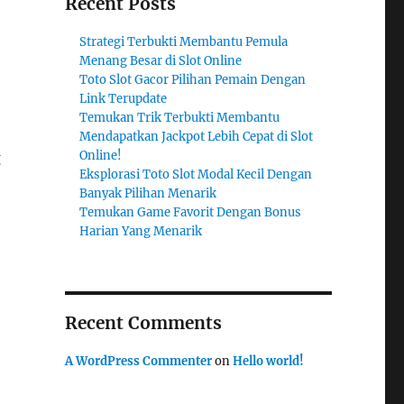
Recent Posts
Strategi Terbukti Membantu Pemula
Menang Besar di Slot Online
Toto Slot Gacor Pilihan Pemain Dengan
Link Terupdate
Temukan Trik Terbukti Membantu
Mendapatkan Jackpot Lebih Cepat di Slot
Online!
g
Eksplorasi Toto Slot Modal Kecil Dengan
Banyak Pilihan Menarik
Temukan Game Favorit Dengan Bonus
Harian Yang Menarik
Recent Comments
A WordPress Commenter
on
Hello world!