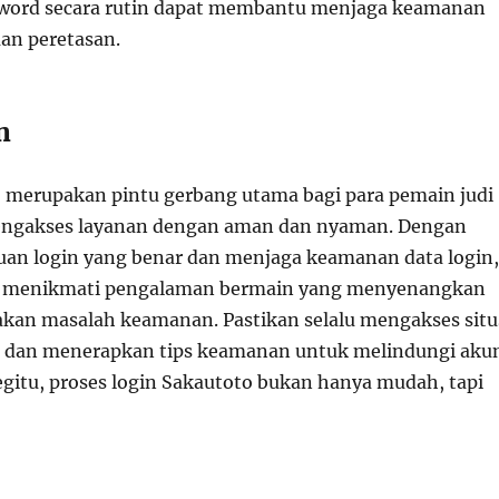
word secara rutin dapat membantu menjaga keamanan
an peretasan.
n
 merupakan pintu gerbang utama bagi para pemain judi
engakses layanan dengan aman dan nyaman. Dengan
an login yang benar dan menjaga keamanan data login,
 menikmati pengalaman bermain yang menyenangkan
akan masalah keamanan. Pastikan selalu mengakses situ
o dan menerapkan tips keamanan untuk melindungi aku
gitu, proses login Sakautoto bukan hanya mudah, tapi