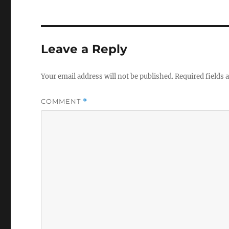
Leave a Reply
Your email address will not be published.
Required fields
COMMENT
*