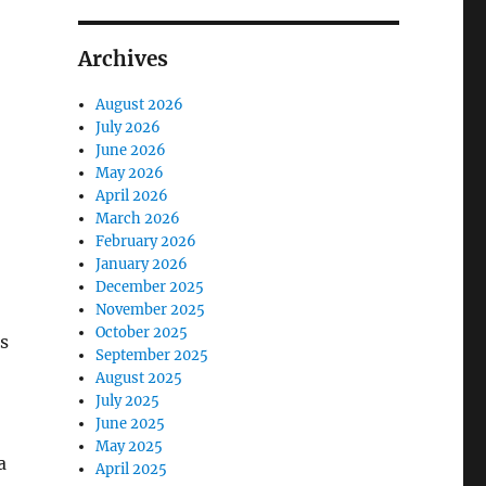
Archives
August 2026
July 2026
June 2026
May 2026
April 2026
March 2026
February 2026
January 2026
December 2025
November 2025
October 2025
s
September 2025
August 2025
July 2025
June 2025
May 2025
a
April 2025