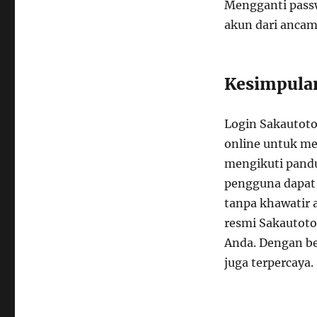
Mengganti pass
akun dari ancam
Kesimpula
Login Sakautoto
online untuk m
mengikuti pandu
pengguna dapat
tanpa khawatir 
resmi Sakautot
Anda. Dengan be
juga terpercaya.