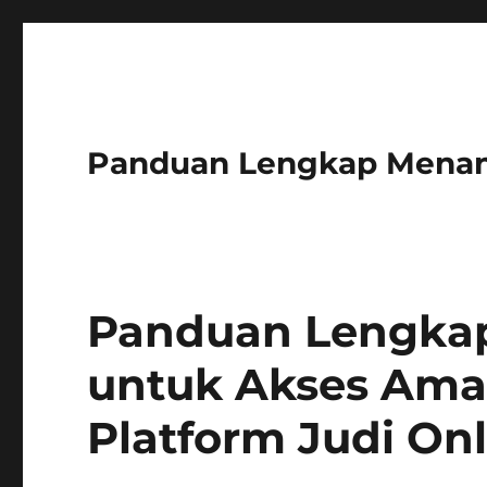
Panduan Lengkap Menang 
Panduan Lengkap
untuk Akses Ama
Platform Judi On