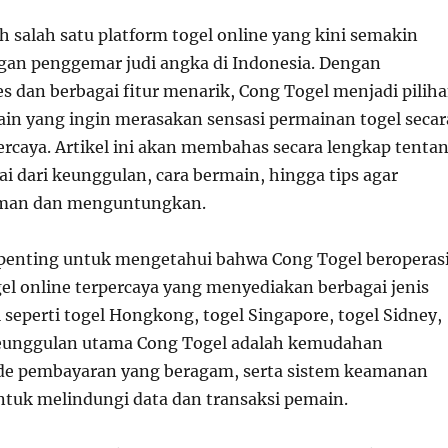
h salah satu platform togel online yang kini semakin
ngan penggemar judi angka di Indonesia. Dengan
 dan berbagai fitur menarik, Cong Togel menjadi pilih
in yang ingin merasakan sensasi permainan togel secar
percaya. Artikel ini akan membahas secara lengkap tenta
i dari keunggulan, cara bermain, hingga tips agar
aman dan menguntungkan.
penting untuk mengetahui bahwa Cong Togel beroperas
gel online terpercaya yang menyediakan berbagai jenis
seperti togel Hongkong, togel Singapore, togel Sidney,
Keunggulan utama Cong Togel adalah kemudahan
ode pembayaran yang beragam, serta sistem keamanan
ntuk melindungi data dan transaksi pemain.