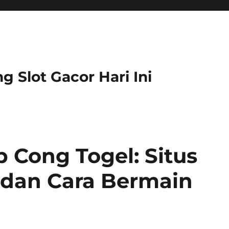
Slot Gacor Hari Ini
Cong Togel: Situs
 dan Cara Bermain