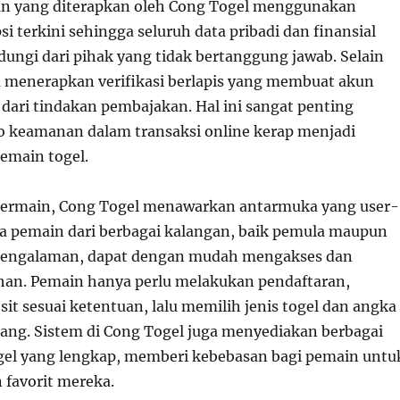
n yang diterapkan oleh Cong Togel menggunakan
si terkini sehingga seluruh data pribadi dan finansial
dungi dari pihak yang tidak bertanggung jawab. Selain
uga menerapkan verifikasi berlapis yang membuat akun
ari tindakan pembajakan. Hal ini sangat penting
o keamanan dalam transaksi online kerap menjadi
pemain togel.
 bermain, Cong Togel menawarkan antarmuka yang user-
ga pemain dari berbagai kalangan, baik pemula maupun
pengalaman, dapat dengan mudah mengakses dan
an. Pemain hanya perlu melakukan pendaftaran,
it sesuai ketentuan, lalu memilih jenis togel dan angka
sang. Sistem di Cong Togel juga menyediakan berbagai
ogel yang lengkap, memberi kebebasan bagi pemain untu
 favorit mereka.