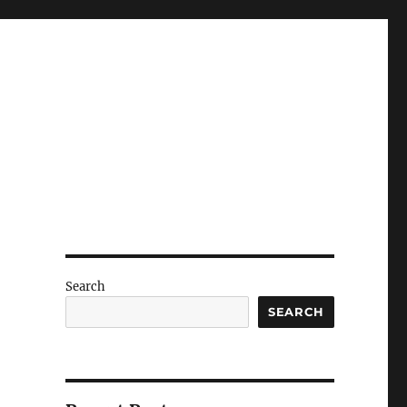
Search
SEARCH