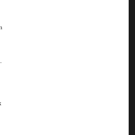
n
.
k