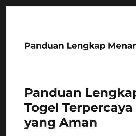
Panduan Lengkap Menang 
Panduan Lengkap 
Togel Terpercaya
yang Aman