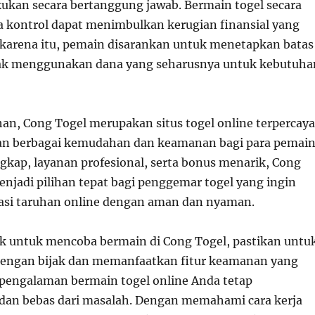
kukan secara bertanggung jawab. Bermain togel secara
a kontrol dapat menimbulkan kerugian finansial yang
h karena itu, pemain disarankan untuk menetapkan batas
dak menggunakan dana yang seharusnya untuk kebutuha
han, Cong Togel merupakan situs togel online terpercaya
n berbagai kemudahan dan keamanan bagi para pemain
ngkap, layanan profesional, serta bonus menarik, Cong
jadi pilihan tepat bagi penggemar togel yang ingin
asi taruhan online dengan aman dan nyaman.
rik untuk mencoba bermain di Cong Togel, pastikan untu
dengan bijak dan memanfaatkan fitur keamanan yang
 pengalaman bermain togel online Anda tetap
an bebas dari masalah. Dengan memahami cara kerja