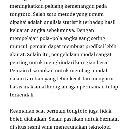
meningkatkan peluang kemenangan pada
tongtoto. Salah satu metode yang umum
dipakai adalah analisis statistik terhadap hasil
keluaran angka sebelumnya. Dengan
mempelajari pola-pola angka yang sering
muncul, pemain dapat membuat prediksi lebih
akurat. Selain itu, pengelolaan modal sangat
penting untuk menghindari kerugian besar.
Pemain disarankan untuk membagi modal
dalam taruhan yang lebih kecil dan mengatur
batas maksimal kerugian agar permainan tetap
terkendali.
Keamanan saat bermain tongtoto juga tidak
boleh diabaikan. Selalu pastikan untuk bermain
di situs resmi yang menggunakan teknologi