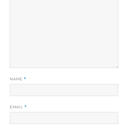
NAME
*
EMAIL
*