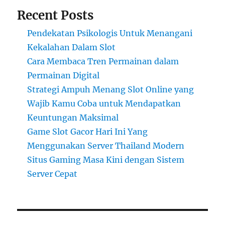
Recent Posts
Pendekatan Psikologis Untuk Menangani
Kekalahan Dalam Slot
Cara Membaca Tren Permainan dalam
Permainan Digital
Strategi Ampuh Menang Slot Online yang
Wajib Kamu Coba untuk Mendapatkan
Keuntungan Maksimal
Game Slot Gacor Hari Ini Yang
Menggunakan Server Thailand Modern
Situs Gaming Masa Kini dengan Sistem
Server Cepat