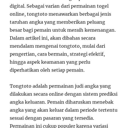
digital. Sebagai varian dari permainan togel
online, tongtoto menawarkan berbagai jenis
taruhan angka yang memberikan peluang
besar bagi pemain untuk meraih kemenangan.
Dalam artikel ini, akan dibahas secara
mendalam mengenai tongtoto, mulai dari
pengertian, cara bermain, strategi efektif,
hingga aspek keamanan yang perlu
diperhatikan oleh setiap pemain.
Tongtoto adalah permainan judi angka yang
dilakukan secara online dengan sistem prediksi
angka keluaran. Pemain diharuskan menebak
angka yang akan keluar dalam periode tertentu
sesuai dengan pasaran yang tersedia.
Permainan ini cukup populer karena variasi