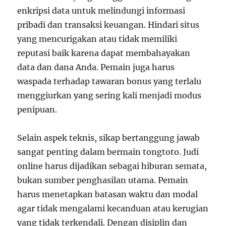
enkripsi data untuk melindungi informasi
pribadi dan transaksi keuangan. Hindari situs
yang mencurigakan atau tidak memiliki
reputasi baik karena dapat membahayakan
data dan dana Anda. Pemain juga harus
waspada terhadap tawaran bonus yang terlalu
menggiurkan yang sering kali menjadi modus
penipuan.
Selain aspek teknis, sikap bertanggung jawab
sangat penting dalam bermain tongtoto. Judi
online harus dijadikan sebagai hiburan semata,
bukan sumber penghasilan utama. Pemain
harus menetapkan batasan waktu dan modal
agar tidak mengalami kecanduan atau kerugian
yang tidak terkendali. Dengan disiplin dan