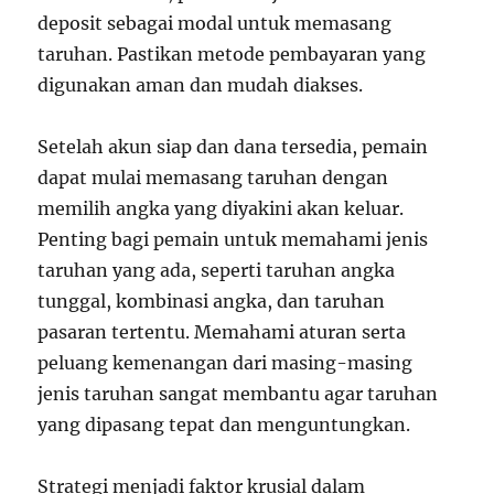
deposit sebagai modal untuk memasang
taruhan. Pastikan metode pembayaran yang
digunakan aman dan mudah diakses.
Setelah akun siap dan dana tersedia, pemain
dapat mulai memasang taruhan dengan
memilih angka yang diyakini akan keluar.
Penting bagi pemain untuk memahami jenis
taruhan yang ada, seperti taruhan angka
tunggal, kombinasi angka, dan taruhan
pasaran tertentu. Memahami aturan serta
peluang kemenangan dari masing-masing
jenis taruhan sangat membantu agar taruhan
yang dipasang tepat dan menguntungkan.
Strategi menjadi faktor krusial dalam