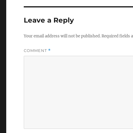
Leave a Reply
Your email address will not be published.
Required fields
COMMENT
*