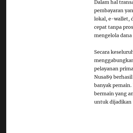
Dalam hal tran
pembayaran yang
lokal, e-wallet,
cepat tanpa pr
mengelola dana
Secara keseluru
menggabungkan 
pelayanan prima
Nusa89 berhasil 
banyak pemain. 
bermain yang a
untuk dijadikan