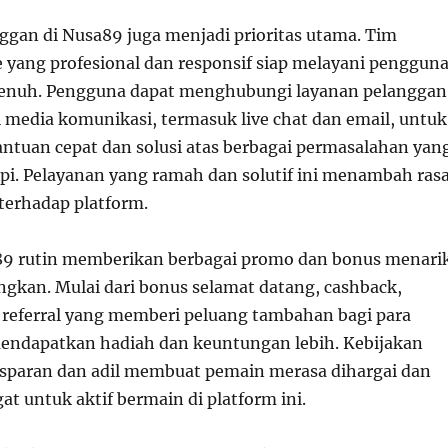
ggan di Nusa89 juga menjadi prioritas utama. Tim
e yang profesional dan responsif siap melayani penggun
penuh. Pengguna dapat menghubungi layanan pelanggan
i media komunikasi, termasuk live chat dan email, untuk
tuan cepat dan solusi atas berbagai permasalahan yan
i. Pelayanan yang ramah dan solutif ini menambah ras
terhadap platform.
a89 rutin memberikan berbagai promo dan bonus menari
kan. Mulai dari bonus selamat datang, cashback,
referral yang memberi peluang tambahan bagi para
endapatkan hadiah dan keuntungan lebih. Kebijakan
sparan dan adil membuat pemain merasa dihargai dan
t untuk aktif bermain di platform ini.