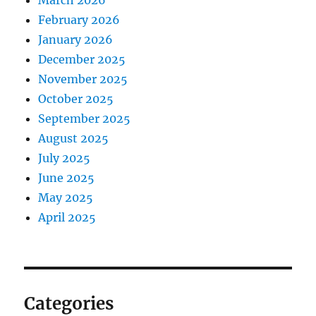
March 2026
February 2026
January 2026
December 2025
November 2025
October 2025
September 2025
August 2025
July 2025
June 2025
May 2025
April 2025
Categories