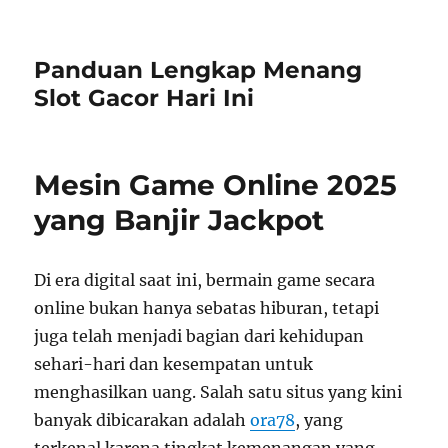
Panduan Lengkap Menang
Slot Gacor Hari Ini
Mesin Game Online 2025
yang Banjir Jackpot
Di era digital saat ini, bermain game secara
online bukan hanya sebatas hiburan, tetapi
juga telah menjadi bagian dari kehidupan
sehari-hari dan kesempatan untuk
menghasilkan uang. Salah satu situs yang kini
banyak dibicarakan adalah
ora78
, yang