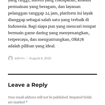
yang tinggi, sistem yang transparan, koleksi
permainan yang beragam, dan layanan
pelanggan tanggap 24 jam, platform ini layak
dianggap sebagai salah satu yang terbaik di
Indonesia. Bagi siapa pun yang mencari tempat
bermain game daring yang menyenangkan,
terpercaya, dan menguntungkan, ORA78
adalah pilihan yang ideal.
Author
Posted
admin
August 6, 2025
on
Leave a Reply
Your email address will not be published.
Required fields
are marked
*