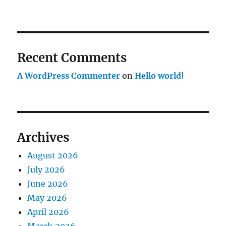
Recent Comments
A WordPress Commenter
on
Hello world!
Archives
August 2026
July 2026
June 2026
May 2026
April 2026