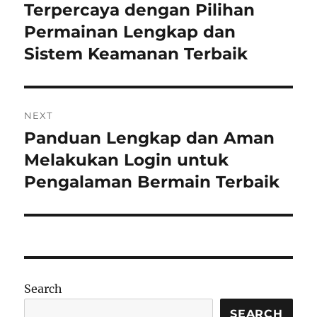
post:
Terpercaya dengan Pilihan
Permainan Lengkap dan
Sistem Keamanan Terbaik
NEXT
Panduan Lengkap dan Aman
Next
post:
Melakukan Login untuk
Pengalaman Bermain Terbaik
Search
SEARCH