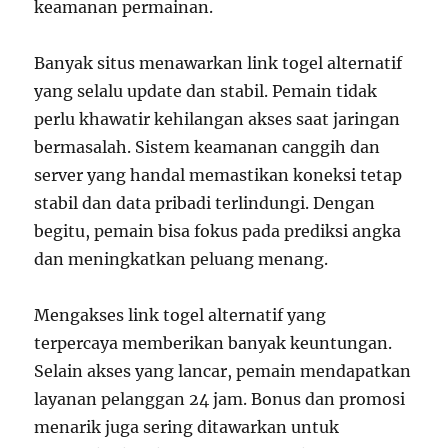
keamanan permainan.
Banyak situs menawarkan link togel alternatif
yang selalu update dan stabil. Pemain tidak
perlu khawatir kehilangan akses saat jaringan
bermasalah. Sistem keamanan canggih dan
server yang handal memastikan koneksi tetap
stabil dan data pribadi terlindungi. Dengan
begitu, pemain bisa fokus pada prediksi angka
dan meningkatkan peluang menang.
Mengakses link togel alternatif yang
terpercaya memberikan banyak keuntungan.
Selain akses yang lancar, pemain mendapatkan
layanan pelanggan 24 jam. Bonus dan promosi
menarik juga sering ditawarkan untuk