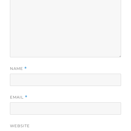
NAME
*
EMAIL
*
WEBSITE