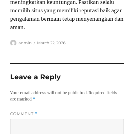
meningkatkan keuntungan. Pastikan selalu
memilih situs yang memiliki reputasi baik agar
pengalaman bermain tetap menyenangkan dan
aman.
Author
Posted
admin
March 22, 2026
on
Leave a Reply
Your email address will not be published.
Required fields
are marked
*
COMMENT
*