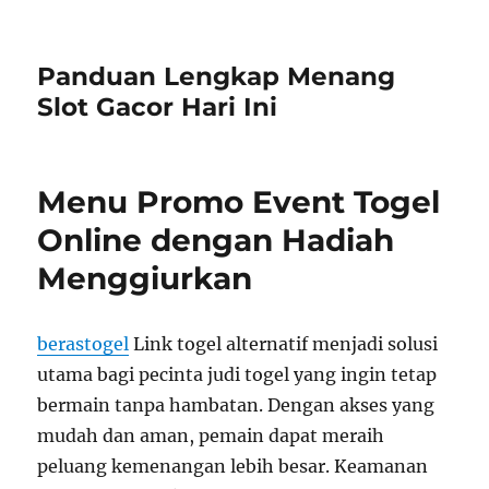
Panduan Lengkap Menang
Slot Gacor Hari Ini
Menu Promo Event Togel
Online dengan Hadiah
Menggiurkan
berastogel
Link togel alternatif menjadi solusi
utama bagi pecinta judi togel yang ingin tetap
bermain tanpa hambatan. Dengan akses yang
mudah dan aman, pemain dapat meraih
peluang kemenangan lebih besar. Keamanan