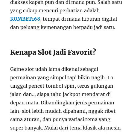
diakses kapan pun dan di mana pun. Salah satu
yang cukup mencuri perhatian adalah
KOMBET168
, tempat di mana hiburan digital
dan peluang kemenangan berpadu jadi satu.
Kenapa Slot Jadi Favorit?
Game slot udah lama dikenal sebagai
permainan yang simpel tapi bikin nagih. Lo
tinggal pencet tombol spin, terus gulungan
jalan dan… siapa tahu jackpot mendarat di
depan mata. Dibandingkan jenis permainan
lain, slot lebih mudah dipahami, nggak ribet
sama aturan, dan punya variasi tema yang
super banyak. Mulai dari tema klasik ala mesin