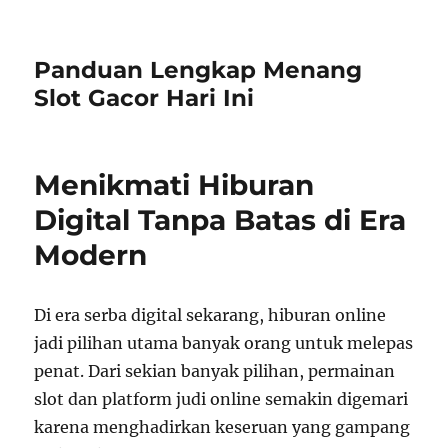
Panduan Lengkap Menang
Slot Gacor Hari Ini
Menikmati Hiburan
Digital Tanpa Batas di Era
Modern
Di era serba digital sekarang, hiburan online
jadi pilihan utama banyak orang untuk melepas
penat. Dari sekian banyak pilihan, permainan
slot dan platform judi online semakin digemari
karena menghadirkan keseruan yang gampang