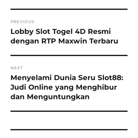
Post
PREVIOUS
navigation
Lobby Slot Togel 4D Resmi
Previous
post:
dengan RTP Maxwin Terbaru
NEXT
Menyelami Dunia Seru Slot88:
Next
post:
Judi Online yang Menghibur
dan Menguntungkan