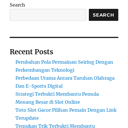
Search
SEARCH
Recent Posts
Perubahan Pola Permainan Seiring Dengan
Perkembangan Teknologi
Perbedaan Utama Antara Taruhan Olahraga
Dan E-Sports Digital
Strategi Terbukti Membantu Pemula
Menang Besar di Slot Online
Toto Slot Gacor Pilihan Pemain Dengan Link
Terupdate
Temukan Trik Terbukti Membantu