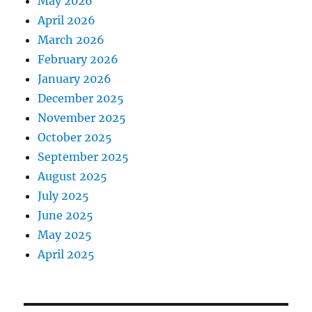
May 2026
April 2026
March 2026
February 2026
January 2026
December 2025
November 2025
October 2025
September 2025
August 2025
July 2025
June 2025
May 2025
April 2025