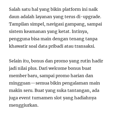
Salah satu hal yang bikin platform ini naik
daun adalah layanan yang terus di-upgrade.
Tampilan simpel, navigasi gampang, sampai
sistem keamanan yang ketat. Intinya,
pengguna bisa main dengan tenang tanpa
khawatir soal data pribadi atau transaksi.
Selain itu, bonus dan promo yang rutin hadir
jadi nilai plus. Dari welcome bonus buat
member baru, sampai promo harian dan
mingguan—semua bikin pengalaman main
makin seru. Buat yang suka tantangan, ada
juga event turnamen slot yang hadiahnya
menggiurkan.