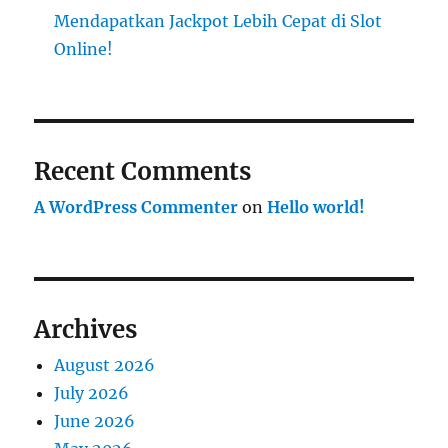
Mendapatkan Jackpot Lebih Cepat di Slot
Online!
Recent Comments
A WordPress Commenter
on
Hello world!
Archives
August 2026
July 2026
June 2026