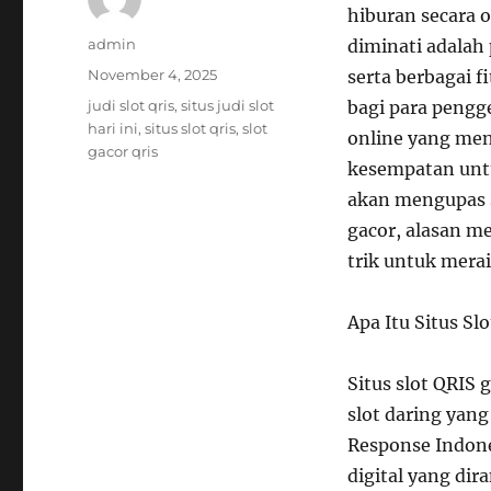
hiburan secara o
Author
admin
diminati adalah
Posted
November 4, 2025
serta berbagai f
on
Tags
judi slot qris
,
situs judi slot
bagi para pengg
hari ini
,
situs slot qris
,
slot
online yang me
gacor qris
kesempatan untu
akan mengupas s
gacor, alasan me
trik untuk mer
Apa Itu Situs Sl
Situs slot QRIS 
slot daring ya
Response Indon
digital yang di