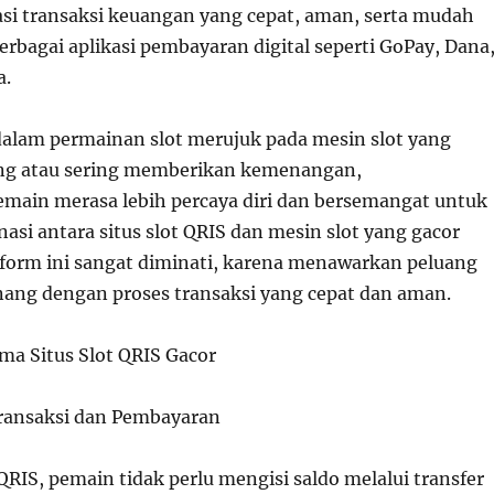
asi transaksi keuangan yang cepat, aman, serta mudah
bagai aplikasi pembayaran digital seperti GoPay, Dana
a.
 dalam permainan slot merujuk pada mesin slot yang
ng atau sering memberikan kemenangan,
emain merasa lebih percaya diri dan bersemangat untuk
si antara situs slot QRIS dan mesin slot yang gacor
form ini sangat diminati, karena menawarkan peluang
ang dengan proses transaksi yang cepat dan aman.
a Situs Slot QRIS Gacor
ransaksi dan Pembayaran
RIS, pemain tidak perlu mengisi saldo melalui transfer