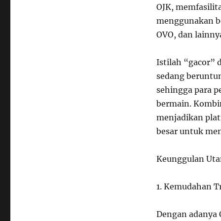
OJK, memfasilit
menggunakan ber
OVO, dan lainny
Istilah “gacor”
sedang beruntu
sehingga para p
bermain. Kombina
menjadikan plat
besar untuk men
Keunggulan Utam
1. Kemudahan T
Dengan adanya Q