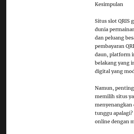
Kesimpulan
Situs slot QRIS
dunia permaina
dan peluang be
pembayaran QRIS
daun, platform i
belakang yang 
digital yang mo
Namun, penting
memilih situs y
menyenangkan d
tunggu apalagi?
online dengan m