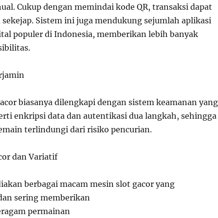
ual. Cukup dengan memindai kode QR, transaksi dapat
 sekejap. Sistem ini juga mendukung sejumlah aplikasi
tal populer di Indonesia, memberikan lebih banyak
ibilitas.
rjamin
 gacor biasanya dilengkapi dengan sistem keamanan yang
erti enkripsi data dan autentikasi dua langkah, sehingga
main terlindungi dari risiko pencurian.
cor dan Variatif
diakan berbagai macam mesin slot gacor yang
 dan sering memberikan
eragam permainan