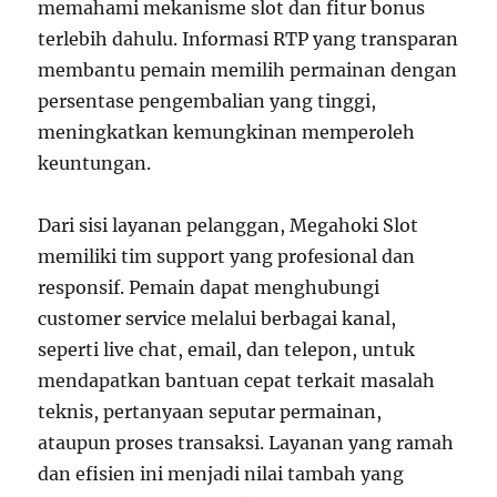
memahami mekanisme slot dan fitur bonus
terlebih dahulu. Informasi RTP yang transparan
membantu pemain memilih permainan dengan
persentase pengembalian yang tinggi,
meningkatkan kemungkinan memperoleh
keuntungan.
Dari sisi layanan pelanggan, Megahoki Slot
memiliki tim support yang profesional dan
responsif. Pemain dapat menghubungi
customer service melalui berbagai kanal,
seperti live chat, email, dan telepon, untuk
mendapatkan bantuan cepat terkait masalah
teknis, pertanyaan seputar permainan,
ataupun proses transaksi. Layanan yang ramah
dan efisien ini menjadi nilai tambah yang