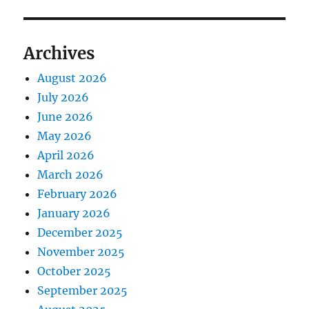
Archives
August 2026
July 2026
June 2026
May 2026
April 2026
March 2026
February 2026
January 2026
December 2025
November 2025
October 2025
September 2025