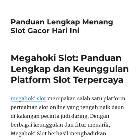
Panduan Lengkap Menang
Slot Gacor Hari Ini
Megahoki Slot: Panduan
Lengkap dan Keunggulan
Platform Slot Terpercaya
megahoki slot
merupakan salah satu platform
permainan slot online yang tengah naik daun
di kalangan pecinta judi daring. Dengan
berbagai keunggulan dan fitur menarik,
Megahoki Slot berhasil menghadirkan