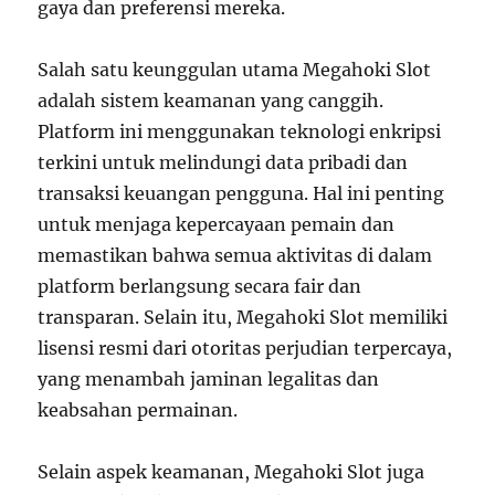
gaya dan preferensi mereka.
Salah satu keunggulan utama Megahoki Slot
adalah sistem keamanan yang canggih.
Platform ini menggunakan teknologi enkripsi
terkini untuk melindungi data pribadi dan
transaksi keuangan pengguna. Hal ini penting
untuk menjaga kepercayaan pemain dan
memastikan bahwa semua aktivitas di dalam
platform berlangsung secara fair dan
transparan. Selain itu, Megahoki Slot memiliki
lisensi resmi dari otoritas perjudian terpercaya,
yang menambah jaminan legalitas dan
keabsahan permainan.
Selain aspek keamanan, Megahoki Slot juga