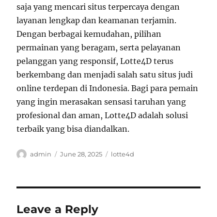
saja yang mencari situs terpercaya dengan
layanan lengkap dan keamanan terjamin.
Dengan berbagai kemudahan, pilihan
permainan yang beragam, serta pelayanan
pelanggan yang responsif, Lotte4D terus
berkembang dan menjadi salah satu situs judi
online terdepan di Indonesia. Bagi para pemain
yang ingin merasakan sensasi taruhan yang
profesional dan aman, Lotte4D adalah solusi
terbaik yang bisa diandalkan.
Author
Posted
Tags
admin
June 28, 2025
lotte4d
on
Leave a Reply