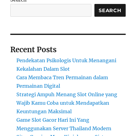
SEARCH
Recent Posts
Pendekatan Psikologis Untuk Menangani
Kekalahan Dalam Slot
Cara Membaca Tren Permainan dalam
Permainan Digital
Strategi Ampuh Menang Slot Online yang
Wajib Kamu Coba untuk Mendapatkan
Keuntungan Maksimal
Game Slot Gacor Hari Ini Yang
Menggunakan Server Thailand Modern