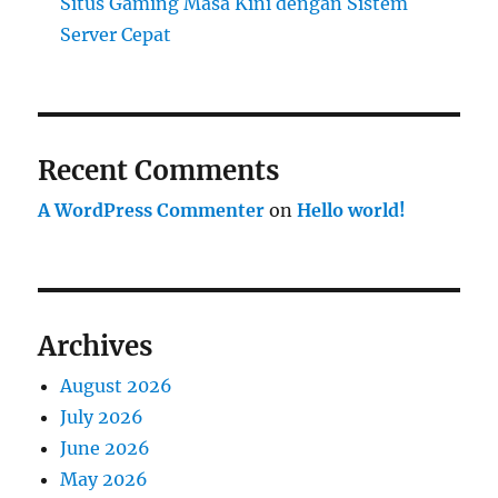
Situs Gaming Masa Kini dengan Sistem
Server Cepat
Recent Comments
A WordPress Commenter
on
Hello world!
Archives
August 2026
July 2026
June 2026
May 2026