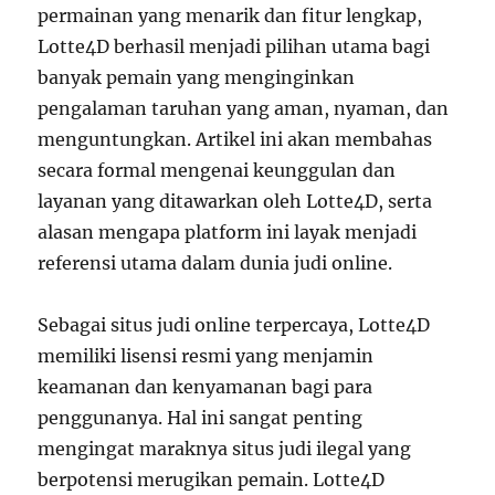
permainan yang menarik dan fitur lengkap,
Lotte4D berhasil menjadi pilihan utama bagi
banyak pemain yang menginginkan
pengalaman taruhan yang aman, nyaman, dan
menguntungkan. Artikel ini akan membahas
secara formal mengenai keunggulan dan
layanan yang ditawarkan oleh Lotte4D, serta
alasan mengapa platform ini layak menjadi
referensi utama dalam dunia judi online.
Sebagai situs judi online terpercaya, Lotte4D
memiliki lisensi resmi yang menjamin
keamanan dan kenyamanan bagi para
penggunanya. Hal ini sangat penting
mengingat maraknya situs judi ilegal yang
berpotensi merugikan pemain. Lotte4D