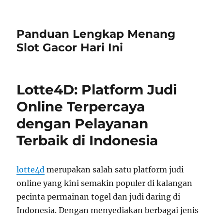
Panduan Lengkap Menang
Slot Gacor Hari Ini
Lotte4D: Platform Judi
Online Terpercaya
dengan Pelayanan
Terbaik di Indonesia
lotte4d
merupakan salah satu platform judi
online yang kini semakin populer di kalangan
pecinta permainan togel dan judi daring di
Indonesia. Dengan menyediakan berbagai jenis