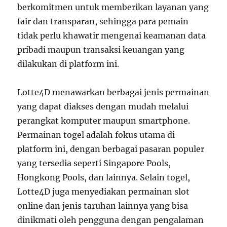
berkomitmen untuk memberikan layanan yang
fair dan transparan, sehingga para pemain
tidak perlu khawatir mengenai keamanan data
pribadi maupun transaksi keuangan yang
dilakukan di platform ini.
Lotte4D menawarkan berbagai jenis permainan
yang dapat diakses dengan mudah melalui
perangkat komputer maupun smartphone.
Permainan togel adalah fokus utama di
platform ini, dengan berbagai pasaran populer
yang tersedia seperti Singapore Pools,
Hongkong Pools, dan lainnya. Selain togel,
Lotte4D juga menyediakan permainan slot
online dan jenis taruhan lainnya yang bisa
dinikmati oleh pengguna dengan pengalaman