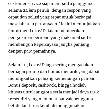
customer service siap membantu pengguna
selama 24 jam penuh, dengan respon yang
cepat dan solusi yang tepat untuk berbagai
masalah atau pertanyaan. Hal ini menunjukkan
komitmen Lotte4D dalam memberikan
pengalaman bermain yang maksimal serta
membangun kepercayaan jangka panjang
dengan para pemainnya.
Selain itu, Lotte4D juga sering mengadakan
berbagai promo dan bonus menarik yang dapat
meningkatkan peluang kemenangan pemain.
Bonus deposit, cashback, hingga hadiah
khusus untuk anggota setia menjadi daya tarik
tersendiri yang membuat banyak pengguna
betah dan terus kembali menggunakan