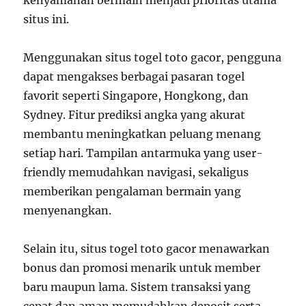
kenyamanan bermain menjadi prioritas utama
situs ini.
Menggunakan situs togel toto gacor, pengguna
dapat mengakses berbagai pasaran togel
favorit seperti Singapore, Hongkong, dan
Sydney. Fitur prediksi angka yang akurat
membantu meningkatkan peluang menang
setiap hari. Tampilan antarmuka yang user-
friendly memudahkan navigasi, sekaligus
memberikan pengalaman bermain yang
menyenangkan.
Selain itu, situs togel toto gacor menawarkan
bonus dan promosi menarik untuk member
baru maupun lama. Sistem transaksi yang