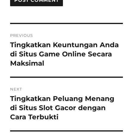
Post
PREVIOUS
navigation
Tingkatkan Keuntungan Anda
Previous
post:
di Situs Game Online Secara
Maksimal
NEXT
Tingkatkan Peluang Menang
Next
post:
di Situs Slot Gacor dengan
Cara Terbukti