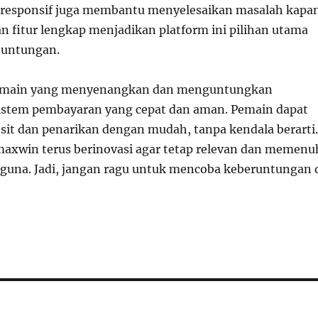
 responsif juga membantu menyelesaikan masalah kapa
an fitur lengkap menjadikan platform ini pilihan utama
euntungan.
rmain yang menyenangkan dan menguntungkan
istem pembayaran yang cepat dan aman. Pemain dapat
it dan penarikan dengan mudah, tanpa kendala berarti.
maxwin terus berinovasi agar tetap relevan dan memenu
una. Jadi, jangan ragu untuk mencoba keberuntungan 