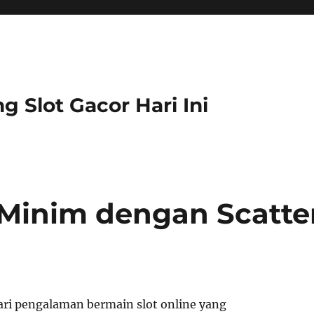
Slot Gacor Hari Ini
 Minim dengan Scatte
ri pengalaman bermain slot online yang