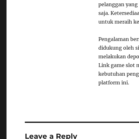
pelanggan yang
saja. Ketersedia
untuk meraih k
Pengalaman be
didukung oleh s
melakukan depos
Link game slot 
kebutuhan pengg
platform ini.
Leave a Reply