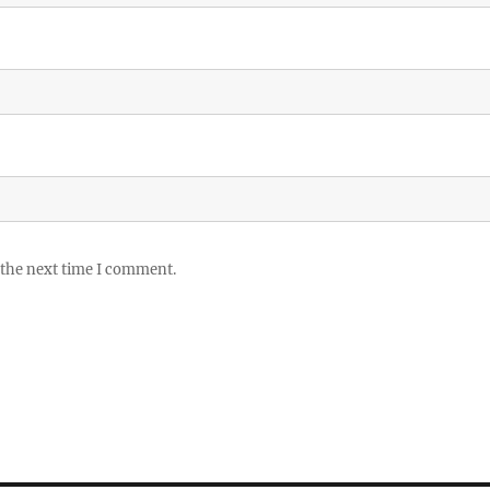
 the next time I comment.