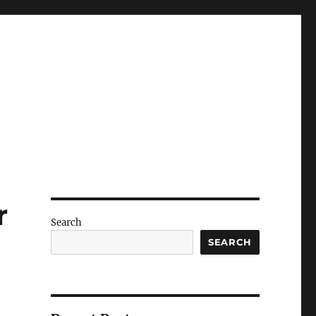
r
Search
SEARCH