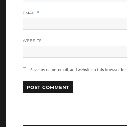
EMAIL
*
WEBSITE
Save my name, email, and website in this browser for