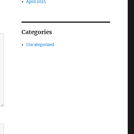
April 2025
Categories
Uncategorized