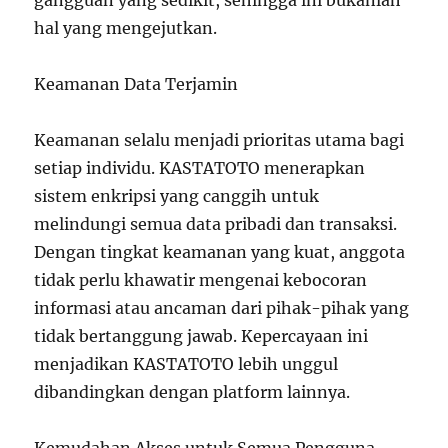
gangguan yang sedikit, sehingga ini bukanlah
hal yang mengejutkan.
Keamanan Data Terjamin
Keamanan selalu menjadi prioritas utama bagi
setiap individu. KASTATOTO menerapkan
sistem enkripsi yang canggih untuk
melindungi semua data pribadi dan transaksi.
Dengan tingkat keamanan yang kuat, anggota
tidak perlu khawatir mengenai kebocoran
informasi atau ancaman dari pihak-pihak yang
tidak bertanggung jawab. Kepercayaan ini
menjadikan KASTATOTO lebih unggul
dibandingkan dengan platform lainnya.