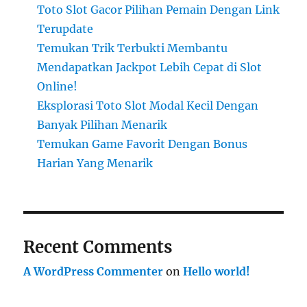
Toto Slot Gacor Pilihan Pemain Dengan Link
Terupdate
Temukan Trik Terbukti Membantu
Mendapatkan Jackpot Lebih Cepat di Slot
Online!
Eksplorasi Toto Slot Modal Kecil Dengan
Banyak Pilihan Menarik
Temukan Game Favorit Dengan Bonus
Harian Yang Menarik
Recent Comments
A WordPress Commenter
on
Hello world!