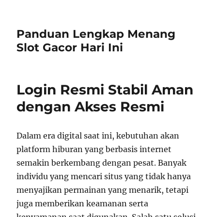
Panduan Lengkap Menang
Slot Gacor Hari Ini
Login Resmi Stabil Aman
dengan Akses Resmi
Dalam era digital saat ini, kebutuhan akan
platform hiburan yang berbasis internet
semakin berkembang dengan pesat. Banyak
individu yang mencari situs yang tidak hanya
menyajikan permainan yang menarik, tetapi
juga memberikan keamanan serta