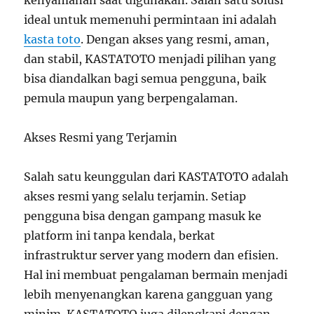
kenyamanan saat digunakan. Salah satu solusi
ideal untuk memenuhi permintaan ini adalah
kasta toto
. Dengan akses yang resmi, aman,
dan stabil, KASTATOTO menjadi pilihan yang
bisa diandalkan bagi semua pengguna, baik
pemula maupun yang berpengalaman.
Akses Resmi yang Terjamin
Salah satu keunggulan dari KASTATOTO adalah
akses resmi yang selalu terjamin. Setiap
pengguna bisa dengan gampang masuk ke
platform ini tanpa kendala, berkat
infrastruktur server yang modern dan efisien.
Hal ini membuat pengalaman bermain menjadi
lebih menyenangkan karena gangguan yang