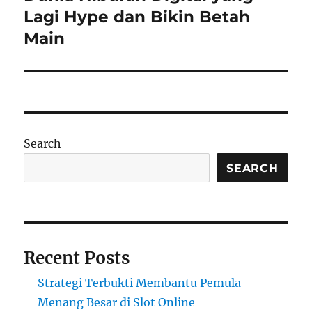
post:
Lagi Hype dan Bikin Betah
Main
Search
SEARCH
Recent Posts
Strategi Terbukti Membantu Pemula
Menang Besar di Slot Online