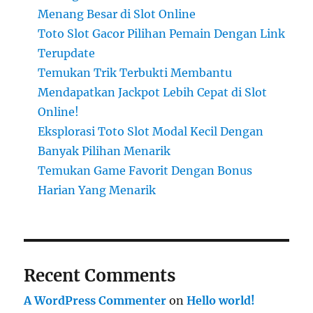
Menang Besar di Slot Online
Toto Slot Gacor Pilihan Pemain Dengan Link
Terupdate
Temukan Trik Terbukti Membantu
Mendapatkan Jackpot Lebih Cepat di Slot
Online!
Eksplorasi Toto Slot Modal Kecil Dengan
Banyak Pilihan Menarik
Temukan Game Favorit Dengan Bonus
Harian Yang Menarik
Recent Comments
A WordPress Commenter
on
Hello world!