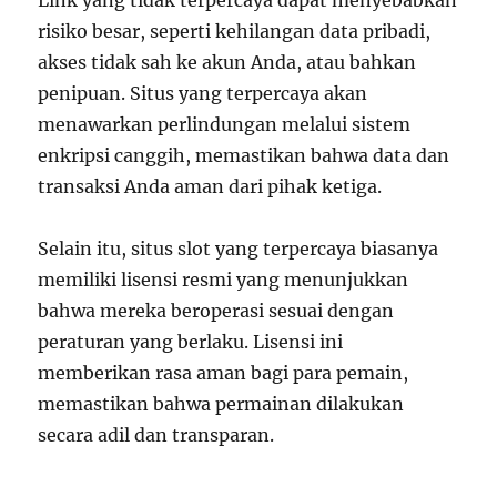
Link yang tidak terpercaya dapat menyebabkan
risiko besar, seperti kehilangan data pribadi,
akses tidak sah ke akun Anda, atau bahkan
penipuan. Situs yang terpercaya akan
menawarkan perlindungan melalui sistem
enkripsi canggih, memastikan bahwa data dan
transaksi Anda aman dari pihak ketiga.
Selain itu, situs slot yang terpercaya biasanya
memiliki lisensi resmi yang menunjukkan
bahwa mereka beroperasi sesuai dengan
peraturan yang berlaku. Lisensi ini
memberikan rasa aman bagi para pemain,
memastikan bahwa permainan dilakukan
secara adil dan transparan.