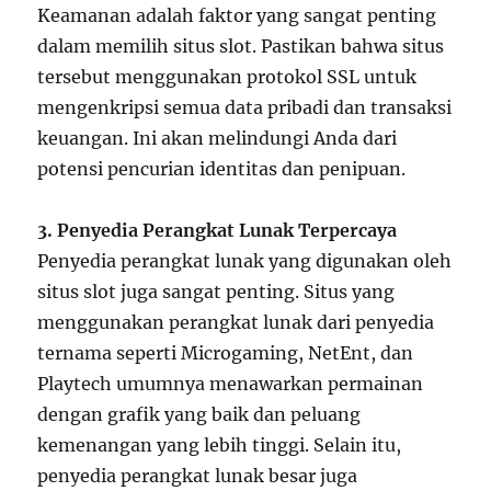
Keamanan adalah faktor yang sangat penting
dalam memilih situs slot. Pastikan bahwa situs
tersebut menggunakan protokol SSL untuk
mengenkripsi semua data pribadi dan transaksi
keuangan. Ini akan melindungi Anda dari
potensi pencurian identitas dan penipuan.
3. Penyedia Perangkat Lunak Terpercaya
Penyedia perangkat lunak yang digunakan oleh
situs slot juga sangat penting. Situs yang
menggunakan perangkat lunak dari penyedia
ternama seperti Microgaming, NetEnt, dan
Playtech umumnya menawarkan permainan
dengan grafik yang baik dan peluang
kemenangan yang lebih tinggi. Selain itu,
penyedia perangkat lunak besar juga