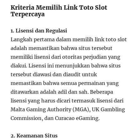
Kriteria Memilih Link Toto Slot
Terpercaya
1. Lisensi dan Regulasi
Langkah pertama dalam memilih link toto slot
adalah memastikan bahwa situs tersebut
memiliki lisensi dari otoritas perjudian yang
diakui. Lisensi ini menunjukkan bahwa situs
tersebut diawasi dan diaudit untuk
memastikan bahwa semua permainan yang
ditawarkan adalah adil dan sah. Beberapa
lisensi yang harus dicari termasuk lisensi dari
Malta Gaming Authority (MGA), UK Gambling
Commission, dan Curacao eGaming.
2. Keamanan Situs