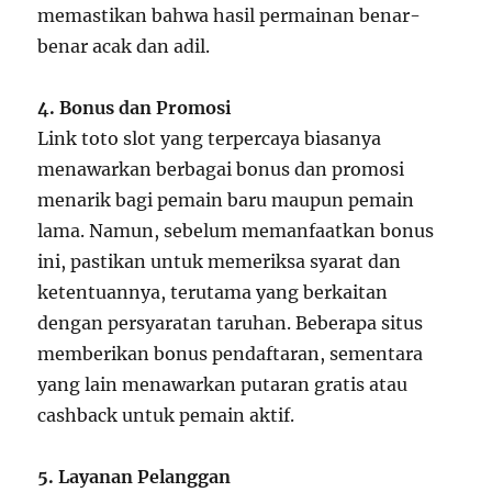
memastikan bahwa hasil permainan benar-
benar acak dan adil.
4. Bonus dan Promosi
Link toto slot yang terpercaya biasanya
menawarkan berbagai bonus dan promosi
menarik bagi pemain baru maupun pemain
lama. Namun, sebelum memanfaatkan bonus
ini, pastikan untuk memeriksa syarat dan
ketentuannya, terutama yang berkaitan
dengan persyaratan taruhan. Beberapa situs
memberikan bonus pendaftaran, sementara
yang lain menawarkan putaran gratis atau
cashback untuk pemain aktif.
5. Layanan Pelanggan