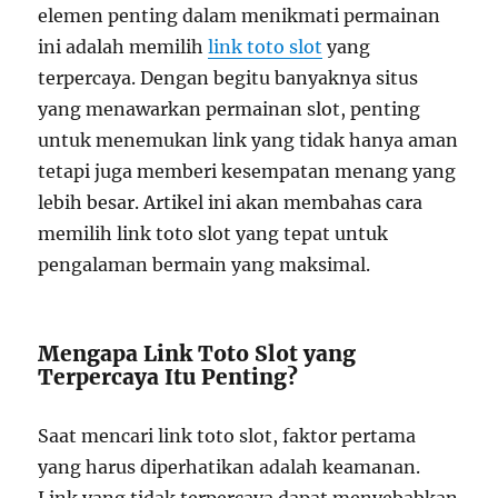
elemen penting dalam menikmati permainan
ini adalah memilih
link toto slot
yang
terpercaya. Dengan begitu banyaknya situs
yang menawarkan permainan slot, penting
untuk menemukan link yang tidak hanya aman
tetapi juga memberi kesempatan menang yang
lebih besar. Artikel ini akan membahas cara
memilih link toto slot yang tepat untuk
pengalaman bermain yang maksimal.
Mengapa Link Toto Slot yang
Terpercaya Itu Penting?
Saat mencari link toto slot, faktor pertama
yang harus diperhatikan adalah keamanan.