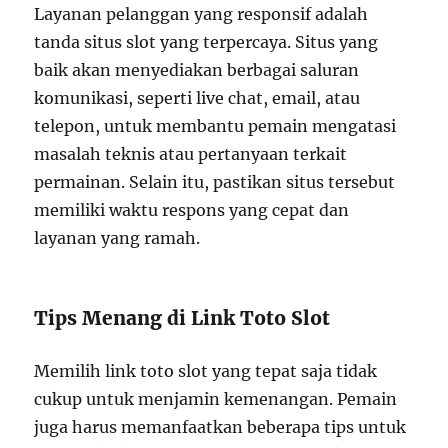
Layanan pelanggan yang responsif adalah
tanda situs slot yang terpercaya. Situs yang
baik akan menyediakan berbagai saluran
komunikasi, seperti live chat, email, atau
telepon, untuk membantu pemain mengatasi
masalah teknis atau pertanyaan terkait
permainan. Selain itu, pastikan situs tersebut
memiliki waktu respons yang cepat dan
layanan yang ramah.
Tips Menang di Link Toto Slot
Memilih link toto slot yang tepat saja tidak
cukup untuk menjamin kemenangan. Pemain
juga harus memanfaatkan beberapa tips untuk