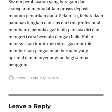
Sistem pembayaran yang beragam dan
transparan memudahkan proses deposit
maupun penarikan dana. Selain itu, keberadaan
panduan lengkap dan tips dari tim profesional
membantu pemula agar lebih percaya diri dan
mengerti cara bermain dengan baik. Hal ini
menegaskan komitmen situs gacor untuk
memberikan pengalaman bermain yang
optimal dan menyenangkan bagi semua
pengguna.
Author
Posted
admin
February 18, 2026
on
Leave a Reply