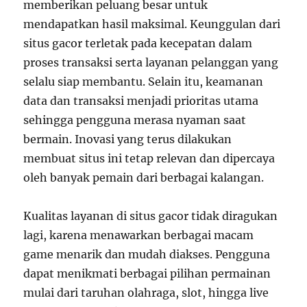
memberikan peluang besar untuk
mendapatkan hasil maksimal. Keunggulan dari
situs gacor terletak pada kecepatan dalam
proses transaksi serta layanan pelanggan yang
selalu siap membantu. Selain itu, keamanan
data dan transaksi menjadi prioritas utama
sehingga pengguna merasa nyaman saat
bermain. Inovasi yang terus dilakukan
membuat situs ini tetap relevan dan dipercaya
oleh banyak pemain dari berbagai kalangan.
Kualitas layanan di situs gacor tidak diragukan
lagi, karena menawarkan berbagai macam
game menarik dan mudah diakses. Pengguna
dapat menikmati berbagai pilihan permainan
mulai dari taruhan olahraga, slot, hingga live