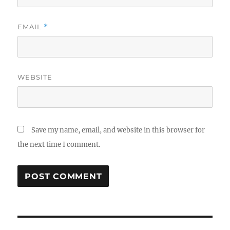
EMAIL
*
WEBSITE
Save my name, email, and website in this browser for
the next time I comment.
Post