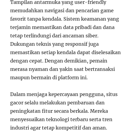
Tampilan antarmuka yang user-friendly
memudahkan navigasi dan pencarian game
favorit tanpa kendala. Sistem keamanan yang
terjamin memastikan data pribadi dan dana
tetap terlindungi dari ancaman siber.
Dukungan teknis yang responsif juga
memastikan setiap kendala dapat diselesaikan
dengan cepat. Dengan demikian, pemain
merasa nyaman dan yakin saat bertransaksi
maupun bermain di platform ini.
Dalam menjaga kepercayaan pengguna, situs
gacor selalu melakukan pembaruan dan
peningkatan fitur secara berkala. Mereka
menyesuaikan teknologi terbaru serta tren
industri agar tetap kompetitif dan aman.