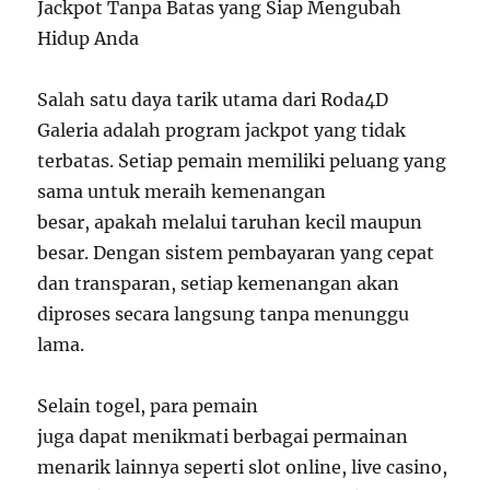
Jackpot Tanpa Batas yang Siap Mengubah
Hidup Anda
Salah satu daya tarik utama dari Roda4D
Galeria adalah program jackpot yang tidak
terbatas. Setiap pemain memiliki peluang yang
sama untuk meraih kemenangan
besar, apakah melalui taruhan kecil maupun
besar. Dengan sistem pembayaran yang cepat
dan transparan, setiap kemenangan akan
diproses secara langsung tanpa menunggu
lama.
Selain togel, para pemain
juga dapat menikmati berbagai permainan
menarik lainnya seperti slot online, live casino,