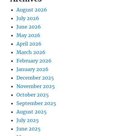
August 2026
July 2026
June 2026
May 2026
April 2026
March 2026
February 2026
January 2026
December 2025
November 2025
October 2025
September 2025
August 2025
July 2025
June 2025