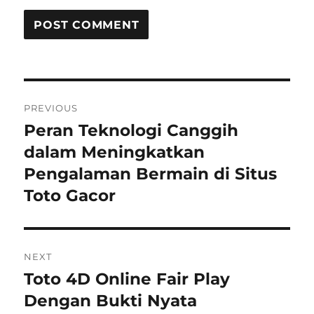
Post
PREVIOUS
navigation
Peran Teknologi Canggih
Previous
post:
dalam Meningkatkan
Pengalaman Bermain di Situs
Toto Gacor
NEXT
Toto 4D Online Fair Play
Next
post:
Dengan Bukti Nyata