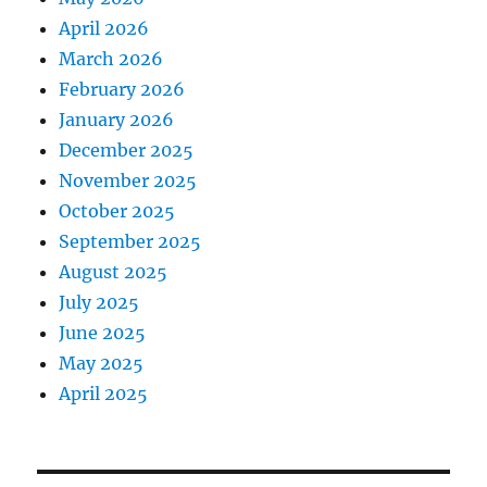
April 2026
March 2026
February 2026
January 2026
December 2025
November 2025
October 2025
September 2025
August 2025
July 2025
June 2025
May 2025
April 2025