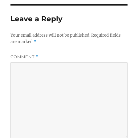
Leave a Reply
Your email address will not be published.
Required fields
are marked
*
COMMENT
*