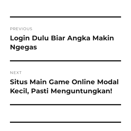
Post
PREVIOUS
navigation
Login Dulu Biar Angka Makin
Previous
post:
Ngegas
NEXT
Situs Main Game Online Modal
Next
post:
Kecil, Pasti Menguntungkan!