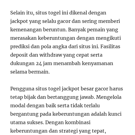
Selain itu, situs togel ini dikenal dengan
jackpot yang selalu gacor dan sering memberi
kemenangan beruntun. Banyak pemain yang
merasakan keberuntungan dengan mengikuti
prediksi dan pola angka dari situs ini. Fasilitas
deposit dan withdraw yang cepat serta
dukungan 24 jam menambah kenyamanan
selama bermain.
Pengguna situs togel jackpot besar gacor harus
tetap bijak dan bertanggung jawab. Mengelola
modal dengan baik serta tidak terlalu
bergantung pada keberuntungan adalah kunci
utama sukses. Dengan kombinasi
keberuntungan dan strategi yang tepat,