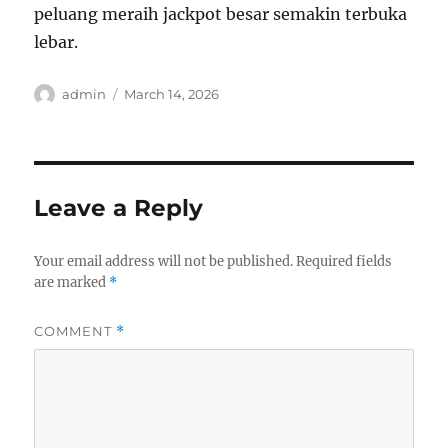
peluang meraih jackpot besar semakin terbuka
lebar.
Author
Posted
admin
March 14, 2026
on
Leave a Reply
Your email address will not be published.
Required fields
are marked
*
COMMENT
*