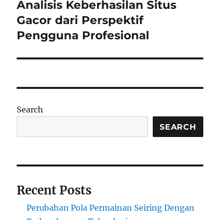
Analisis Keberhasilan Situs
Next
post:
Gacor dari Perspektif
Pengguna Profesional
Search
SEARCH
Recent Posts
Perubahan Pola Permainan Seiring Dengan